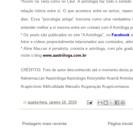
*Assim na Terra como no Céu!
A astrologia faz todo o senti
relação íntima entre si. O que acontece entre os astros, repe
dias. Essa "psicologia antiga" funciona como uma verdadeira 
entender melhor a si mesmo entre em contato com A Astróloga p
* Os posts são publicados no site "A Astróloga", no
Facebook
fotos e vídeos propositalmente relacionados aos conteúdos, além
* Aline Maccari é jornalista, cronista e astróloga, com pós gra
visite o blog
www.aastróloga.com.br
CRÉDITOS: Foto de autor desconhecido até o momento desta pu
#alinemaccari #aastróloga #astrologia #storyteller #xamã #mitol
#capricórnio #dificulldade #desafio #superação #capricornianos
at
quarta-feira, janeiro 16, 2019
Postagem mais recente
Página inicial