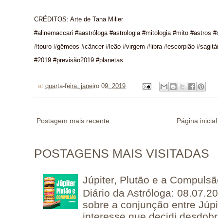
CRÉDITOS: Arte de Tana Miller
#alinemaccari #aastróloga #astrologia #mitologia #mito #astros
#touro #gêmeos #câncer #leão #virgem #libra #escorpião #sagitá
#2019 #previsão2019 #planetas
at
quarta-feira, janeiro 09, 2019
Postagem mais recente
Página inicial
POSTAGENS MAIS VISITADAS
Júpiter, Plutão e a Compuls
Diário da Astróloga: 08.07.2
sobre a conjunção entre Júpi
interesse que decidi desdobra