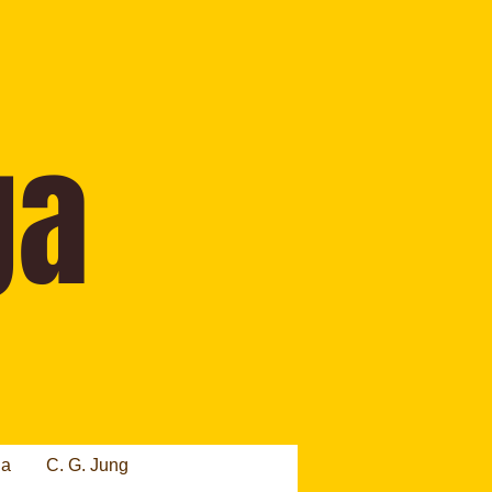
ia
C. G. Jung