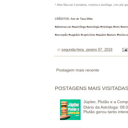
* Aline Maccari é jornalista, cronista e astróloga, com pós g
CRÉDITOS: Arte de Tana Miller
#alinemaccari #aastróloga #astrologia #mitologia #mito #as
#escorpião #sagitário #capricórnio #aquário #peixes #horósc
at
segunda-feira, janeiro 07, 2019
Postagem mais recente
POSTAGENS MAIS VISITADA
Júpiter, Plutão e a Com
Diário da Astróloga: 08.
Plutão gerou tanto inter