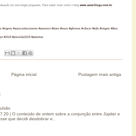
raduação em psicologia junguiana. Para saber mais visite o blog
www.aastróloga.com.br
tros #signos #autoconhecimento #anonovo #áries #touro #gêmeos #câncer #leão #virgem #libra
opo #2019 #previsão2019 #planetas
Página inicial
Postagem mais antiga
S
pulsão
07.20 | O conteúdo de ontem sobre a conjunção entre Júpiter e
esse que decidi desdobrar e...