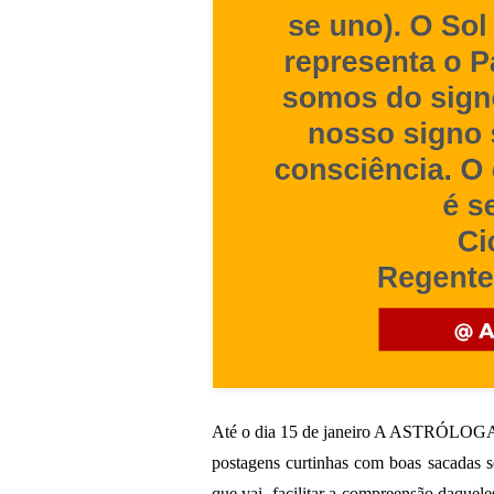
Até o dia 15 de janeiro A ASTRÓLOGA va
postagens curtinhas com boas sacadas s
que vai facilitar a compreensão daquele