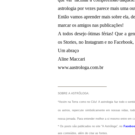
astrologia por vezes parece mais uma out
Então vamos aprender mais sobre ela, de
marcar os amigos nas publicações!
A todos desejo ótimas férias! Que a ge
os Stories, no Instagram e no Facebook,
Um abraço
Aline Maccari
www.aastrologa.com.br
__________________
SOBRE A ASTRÓLOGA:
*Assim na Terra como no Céu!
A astrologia faz todo o sen
os astros, repercute simbolicamente em nossas vidas, todo
nossa jornada. Para entender melhor a si mesmo entre em c
* Os posts são publicados no site "A Astróloga", no
Faceboo
aos conteúdos, além de citar as fontes.