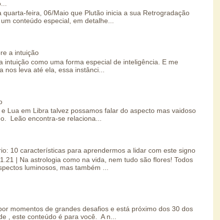
...
 quarta-feira, 06/Maio que Plutão inicia a sua Retrogradação
um conteúdo especial, em detalhe...
re a intuição
 intuição como uma forma especial de inteligência. E me
 nos leva até ela, essa instânci...
o
e Lua em Libra talvez possamos falar do aspecto mas vaidoso
o. Leão encontra-se relaciona...
io: 10 características para aprendermos a lidar com este signo
01.21 | Na astrologia como na vida, nem tudo são flores! Todos
spectos luminosos, mas também ...
por momentos de grandes desafios e está próximo dos 30 dos
e , este conteúdo é para você. A n...