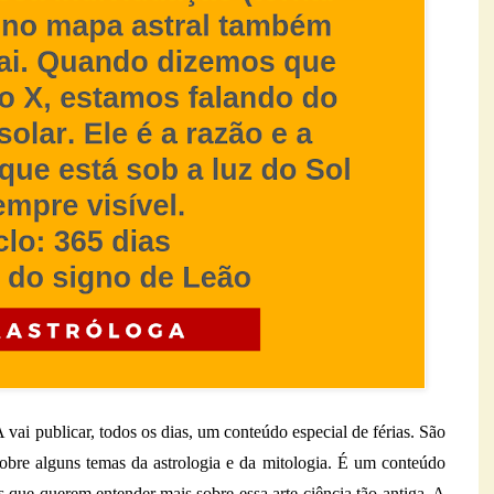
i publicar, todos os dias, um conteúdo especial de férias. São
obre alguns temas da astrologia e da mitologia. É um conteúdo
s que querem entender mais sobre essa arte-ciência tão antiga. A