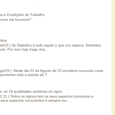
s e Condições do Trabalho
como ela funciona?
obra
Set/23 | Se Diabólico é tudo aquilo o que nos separa, Simbólico
une. Por isso hoje trago mai...
/Ago/23 | Neste dia 23 de Agosto de 23 acontece muuuuita coisa
portantes está a estreia da T...
s: as 10 qualidades sombrias do signo
.02.21 | Todos os signos tem os seus aspectos luminosos e
seus aspectos conscientes é sempre mu...