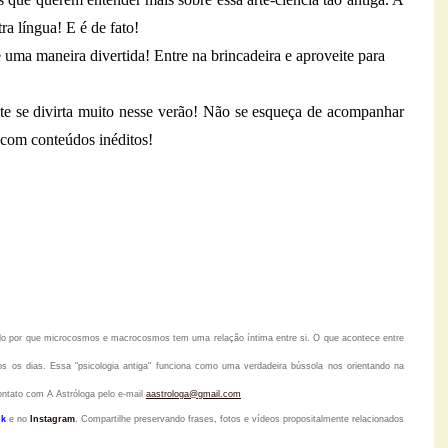
ra língua! E é de fato!
 uma maneira divertida! Entre na brincadeira e aproveite para
nte se divirta muito nesse verão! Não se esqueça de acompanhar
 com conteúdos inéditos!
tido por que microcosmos e macrocosmos tem uma relação íntima entre si. O que acontece entre
s os dias. Essa "psicologia antiga" funciona como uma verdadeira bússola nos orientando na
ontato com A Astróloga pelo
e-mail
aastrologa@gmail.com
k
e no
Instagram
.
Compartilhe preservando frases, fotos e vídeos propositalmente relacionados