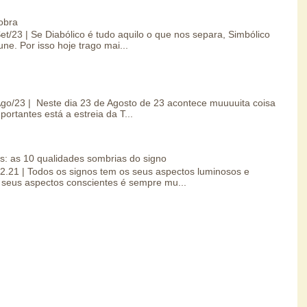
obra
Set/23 | Se Diabólico é tudo aquilo o que nos separa, Simbólico
une. Por isso hoje trago mai...
/Ago/23 | Neste dia 23 de Agosto de 23 acontece muuuuita coisa
portantes está a estreia da T...
s: as 10 qualidades sombrias do signo
.02.21 | Todos os signos tem os seus aspectos luminosos e
seus aspectos conscientes é sempre mu...