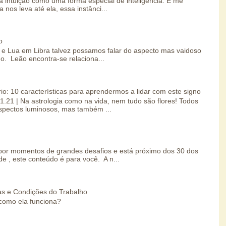
 intuição como uma forma especial de inteligência. E me
 nos leva até ela, essa instânci...
o
e Lua em Libra talvez possamos falar do aspecto mas vaidoso
o. Leão encontra-se relaciona...
io: 10 características para aprendermos a lidar com este signo
01.21 | Na astrologia como na vida, nem tudo são flores! Todos
spectos luminosos, mas também ...
por momentos de grandes desafios e está próximo dos 30 dos
e , este conteúdo é para você. A n...
s e Condições do Trabalho
como ela funciona?