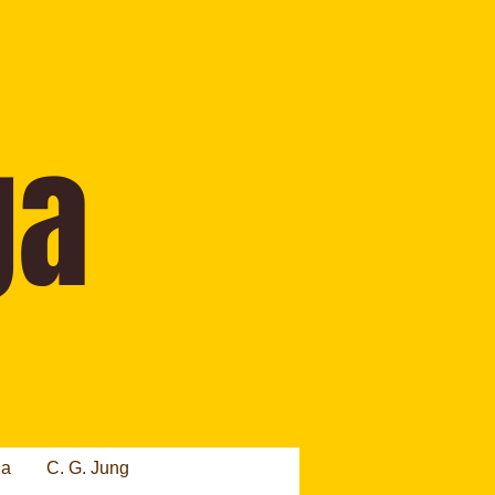
ia
C. G. Jung