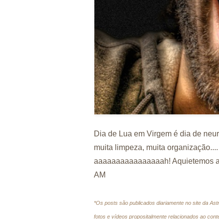
Dia de Lua em Virgem é dia de neuro
muita limpeza, muita organização.... 
aaaaaaaaaaaaaaaah! Aquietemos a
AM
*Os posts são publicados diariamente no site da As
fotos e vídeos propositalmente relacionados ao conte