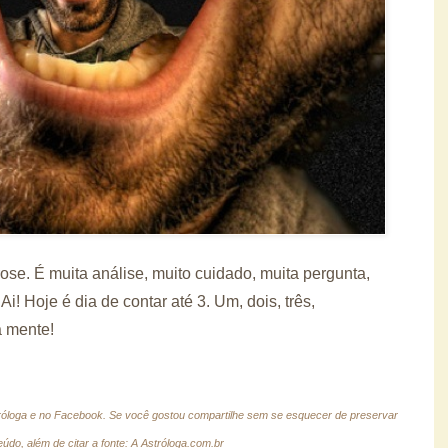
se. É muita análise, muito cuidado, muita pergunta,
Ai! Hoje é dia de contar até 3. Um, dois, três,
 mente!
tróloga e no Facebook.
Se você gostou compartilhe sem se esquecer de preservar
údo, além de citar a fonte: A Astróloga.com.br