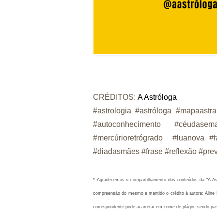
CRÉDITOS:
A Astróloga
#astrologia #astróloga #mapaastra
#autoconhecimento #céudas
#mercúrioretrógrado #luanova #
#diadasmães #frase #reflexão #pre
* 
Agradecemos o compartilhamento dos conteúdos da "A Astró
compreensão do mesmo e mantido o crédito à autora: Aline M
correspondente pode acarretar em crime de plágio, sendo pa