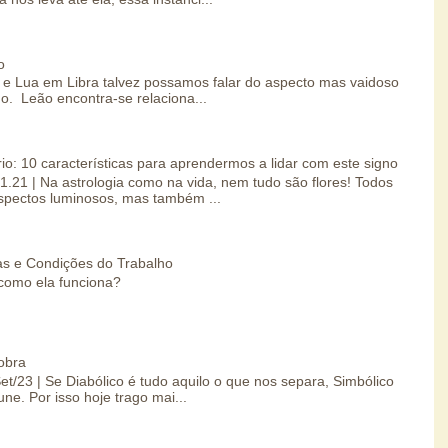
o
e Lua em Libra talvez possamos falar do aspecto mas vaidoso
o. Leão encontra-se relaciona...
io: 10 características para aprendermos a lidar com este signo
01.21 | Na astrologia como na vida, nem tudo são flores! Todos
spectos luminosos, mas também ...
s e Condições do Trabalho
como ela funciona?
obra
Set/23 | Se Diabólico é tudo aquilo o que nos separa, Simbólico
une. Por isso hoje trago mai...