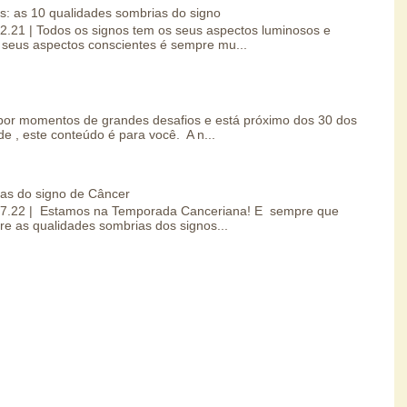
s: as 10 qualidades sombrias do signo
.02.21 | Todos os signos tem os seus aspectos luminosos e
seus aspectos conscientes é sempre mu...
por momentos de grandes desafios e está próximo dos 30 dos
e , este conteúdo é para você. A n...
ias do signo de Câncer
0.07.22 | Estamos na Temporada Canceriana! E sempre que
re as qualidades sombrias dos signos...