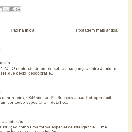
Página inicial
Postagem mais antiga
S
pulsão
07.20 | O conteúdo de ontem sobre a conjunção entre Júpiter e
esse que decidi desdobrar e...
...
 quarta-feira, 06/Maio que Plutão inicia a sua Retrogradação
um conteúdo especial, em detalhe...
re a intuição
 intuição como uma forma especial de inteligência. E me
 nos leva até ela, essa instânci...