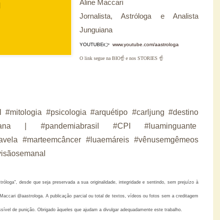
Aline Maccari  

Jornalista, Astróloga e Analista 
Junguiana
YOUTUBE👉
www.youtube.com/aastrologa
O link segue na BIO☝ e nos STORIES ☝
l #mitologia #psicologia #arquétipo #carljung #destino
emana | #pandemiabrasil #CPI #luaminguante
favela #marteemcâncer #luaemáreis #vênusemgêmeos
visãosemanal
loga", desde que seja preservada a sua originalidade, integridade e sentindo, sem prejuízo à
accari @aastrologa. A publicação parcial ou total de textos, vídeos ou fotos sem a creditagem
ssível de punição. Obrigado àqueles que ajudam a divulgar adequadamente este trabalho.