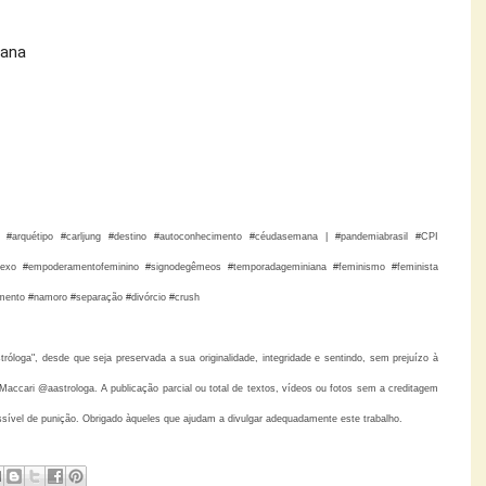
iana
gia #arquétipo #carljung #destino #autoconhecimento #céudasemana | #pandemiabrasil #CPI
sexo #empoderamentofeminino #signodegêmeos #temporadageminiana #feminismo #feminista
amento #namoro #separação #divórcio
#crush
loga", desde que seja preservada a sua originalidade, integridade e sentindo, sem prejuízo à
accari @aastrologa. A publicação parcial ou total de textos, vídeos ou fotos sem a creditagem
ssível de punição. Obrigado àqueles que ajudam a divulgar adequadamente este trabalho.