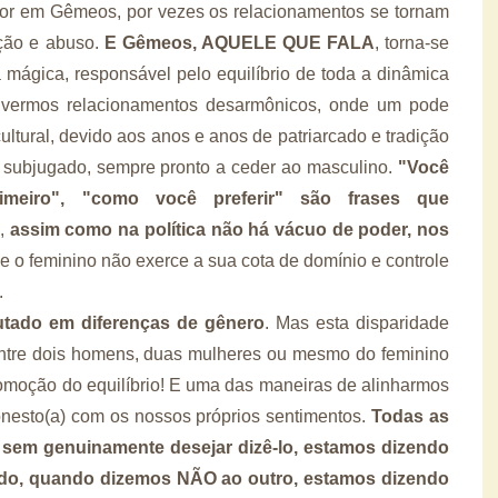
mor em Gêmeos, por vezes os relacionamentos se tornam
ição e abuso.
E Gêmeos, AQUELE QUE FALA
, torna-se
 mágica, responsável pelo equilíbrio de toda a dinâmica
vermos relacionamentos desarmônicos, onde um pode
ltural, devido aos anos e anos de patriarcado e tradição
, subjugado, sempre pronto a ceder ao masculino.
"Você
meiro", "como você preferir" são frases que
s,
assim como na política não há vácuo de poder, nos
se o feminino não exerce a sua cota de domínio e controle
.
tado em diferenças de gênero
. Mas esta disparidade
entre dois homens, duas mulheres ou mesmo do feminino
romoção do equilíbrio! E uma das maneiras de alinharmos
onesto(a) com os nossos próprios sentimentos.
Todas as
 sem genuinamente desejar dizê-lo, estamos dizendo
do, quando dizemos NÃO ao outro, estamos dizendo