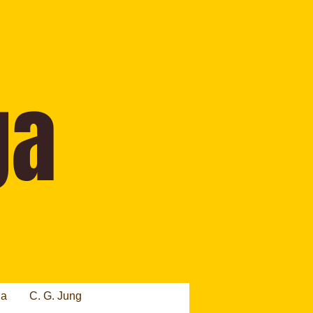
ia
C. G. Jung