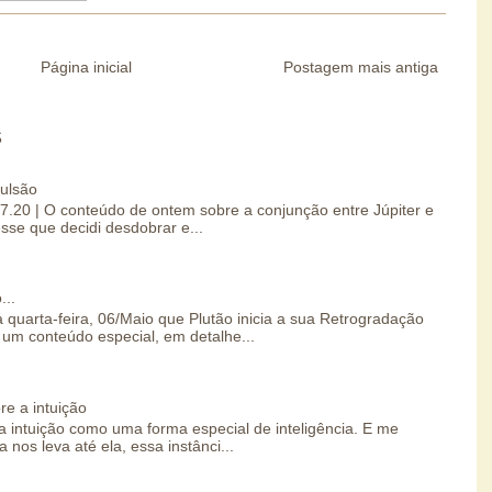
Página inicial
Postagem mais antiga
S
pulsão
07.20 | O conteúdo de ontem sobre a conjunção entre Júpiter e
esse que decidi desdobrar e...
...
 quarta-feira, 06/Maio que Plutão inicia a sua Retrogradação
um conteúdo especial, em detalhe...
re a intuição
 intuição como uma forma especial de inteligência. E me
 nos leva até ela, essa instânci...