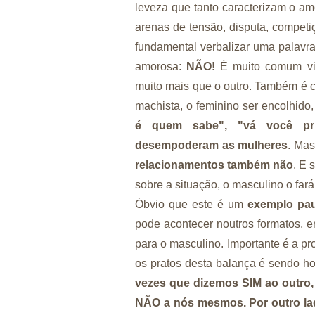
leveza que tanto caracterizam o a
arenas de tensão, disputa, compet
fundamental verbalizar uma palavra
amorosa:
NÃO!
É muito comum vi
muito mais que o outro. Também é cu
machista, o feminino ser encolhido
é quem sabe", "vá você pri
desempoderam as mulheres
. Ma
relacionamentos também não
. E 
sobre a situação, o masculino o fará
Óbvio que este é um
exemplo pau
pode acontecer noutros formatos, 
para o masculino. Importante é a p
os pratos desta balança é sendo h
vezes que dizemos SIM ao outro,
NÃO a nós mesmos. Por outro la