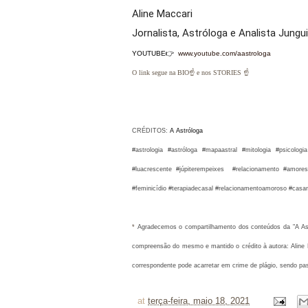
Aline Maccari  

Jornalista, Astróloga e Analista Jungu
YOUTUBE👉
www.youtube.com/aastrologa
O link segue na BIO☝ e nos STORIES ☝
CRÉDITOS:
A Astróloga
#astrologia #astróloga #mapaastral #mitologia #psicolo
#luacrescente #júpiterempeixes #relacionamento #amore
#feminicídio #terapiadecasal #relacionamentoamoroso #cas
* 
Agradecemos o compartilhamento dos conteúdos da "A Astró
compreensão do mesmo e mantido o crédito à autora: Aline M
correspondente pode acarretar em crime de plágio, sendo pa
at
terça-feira, maio 18, 2021