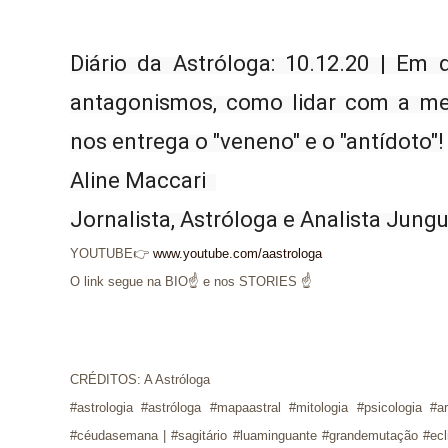
Diário da Astróloga: 10.12.20 | Em 
antagonismos, como lidar com a men
nos entrega o "veneno" e o "antídoto"!
Aline Maccari  
Jornalista, Astróloga e Analista Jung
YOUTUBE👉
www.youtube.com/aastrologa
O link segue na BIO☝ e nos STORIES ☝
CRÉDITOS: A Astróloga
#astrologia #astróloga #mapaastral #mitologia #psicologia #a
#céudasemana | #sagitário #luaminguante #grandemutação #ec