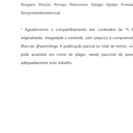
#engano #ilusão #inveja #fakenews #plágio #golpe #verda
#propriedadeintelectual
* 
Agradecemos o compartilhamento dos conteúdos da "A A
originalidade, integridade e sentindo, sem prejuízo à compreens
Maccari @aastrologa. A publicação parcial ou total de textos, 
pode acarretar em crime de plágio, sendo passível de puni
adequadamente este trabalho.