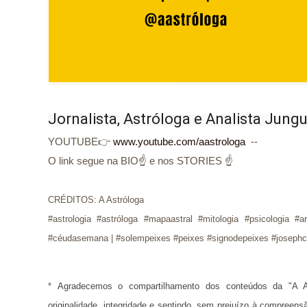
Jornalista, Astróloga e Analista Jung
YOUTUBE👉
www.youtube.com/aastrologa
--
O link segue na BIO☝ e nos STORIES ☝
CRÉDITOS: A Astróloga
#astrologia #astróloga #mapaastral #mitologia #psicologia #a
#céudasemana | #solempeixes #peixes #signodepeixes #josephc
* 
Agradecemos o compartilhamento dos conteúdos da "A A
originalidade, integridade e sentindo, sem prejuízo à compreens