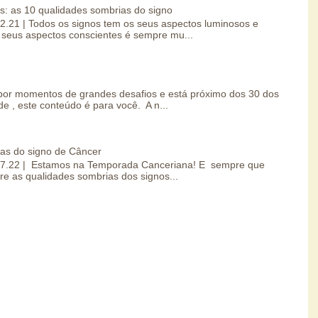
s: as 10 qualidades sombrias do signo
.02.21 | Todos os signos tem os seus aspectos luminosos e
seus aspectos conscientes é sempre mu...
por momentos de grandes desafios e está próximo dos 30 dos
e , este conteúdo é para você. A n...
ias do signo de Câncer
0.07.22 | Estamos na Temporada Canceriana! E sempre que
re as qualidades sombrias dos signos...