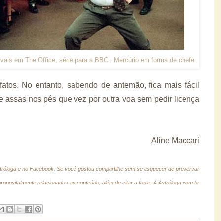
vais em The Office, série para a BBC . Mercúrio em forma de chefe.
atos. No entanto, sabendo de antemão, fica mais fácil
e assas nos pés que vez por outra voa sem pedir licença
Aline Maccari
stróloga e no Facebook.
Se você gostou compartilhe sem se esquecer de preservar
propositalmente relacionados ao conteúdo, além de citar a fonte: A Astróloga.com.br