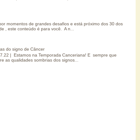
por momentos de grandes desafios e está próximo dos 30 dos
e , este conteúdo é para você. A n...
ias do signo de Câncer
0.07.22 | Estamos na Temporada Canceriana! E sempre que
re as qualidades sombrias dos signos...