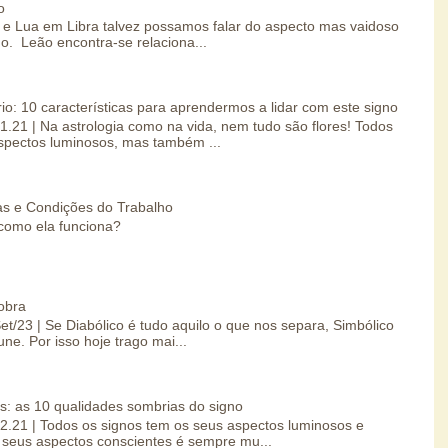
o
e Lua em Libra talvez possamos falar do aspecto mas vaidoso
o. Leão encontra-se relaciona...
io: 10 características para aprendermos a lidar com este signo
01.21 | Na astrologia como na vida, nem tudo são flores! Todos
spectos luminosos, mas também ...
s e Condições do Trabalho
como ela funciona?
obra
Set/23 | Se Diabólico é tudo aquilo o que nos separa, Simbólico
une. Por isso hoje trago mai...
s: as 10 qualidades sombrias do signo
.02.21 | Todos os signos tem os seus aspectos luminosos e
seus aspectos conscientes é sempre mu...