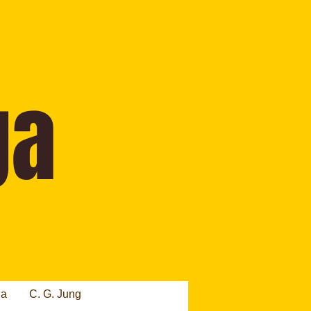
ia
C. G. Jung