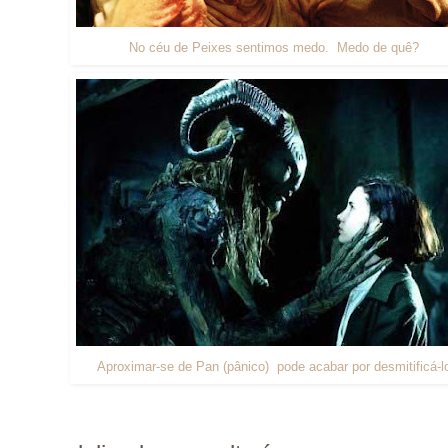
No céu de Peixes sentimos medo. Medo de quê?
Aproximar-se de Pan (pânico) pode acabar por desmitificá-l