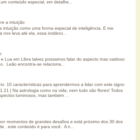
um conteúdo especial, em detalhe...
re a intuição
 intuição como uma forma especial de inteligência. E me
 nos leva até ela, essa instânci...
o
e Lua em Libra talvez possamos falar do aspecto mas vaidoso
o. Leão encontra-se relaciona...
io: 10 características para aprendermos a lidar com este signo
01.21 | Na astrologia como na vida, nem tudo são flores! Todos
spectos luminosos, mas também ...
por momentos de grandes desafios e está próximo dos 30 dos
e , este conteúdo é para você. A n...