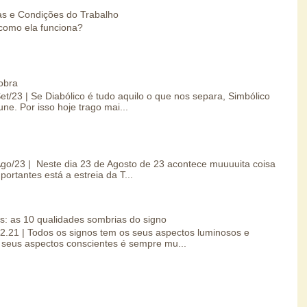
s e Condições do Trabalho
como ela funciona?
obra
Set/23 | Se Diabólico é tudo aquilo o que nos separa, Simbólico
une. Por isso hoje trago mai...
/Ago/23 | Neste dia 23 de Agosto de 23 acontece muuuuita coisa
portantes está a estreia da T...
s: as 10 qualidades sombrias do signo
.02.21 | Todos os signos tem os seus aspectos luminosos e
seus aspectos conscientes é sempre mu...