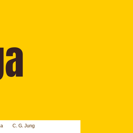
ia
C. G. Jung