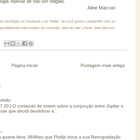
gia. Apesar de não ser religião.
Aline Maccari
 da Astróloga, no Facebook e no Twitter.
Se você gostou compartilhe sem se
positalmente relacionados ao conteúdo, além de citar a fonte: Aline Maccari.
Página inicial
Postagem mais antiga
S
pulsão
07.20 | O conteúdo de ontem sobre a conjunção entre Júpiter e
esse que decidi desdobrar e...
...
 quarta-feira, 06/Maio que Plutão inicia a sua Retrogradação