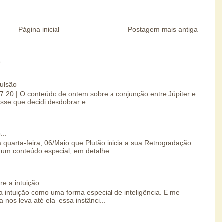
Página inicial
Postagem mais antiga
S
pulsão
07.20 | O conteúdo de ontem sobre a conjunção entre Júpiter e
esse que decidi desdobrar e...
...
 quarta-feira, 06/Maio que Plutão inicia a sua Retrogradação
um conteúdo especial, em detalhe...
re a intuição
 intuição como uma forma especial de inteligência. E me
 nos leva até ela, essa instânci...