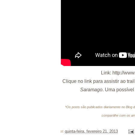
Link:
http://ww
Clique no link para assistir ao trai
Saramago
. Uma possível 
*Os posts são publicados diariamente no Blog d
compartilhe com os ami
at
quinta-feira, fevereiro 21, 2013