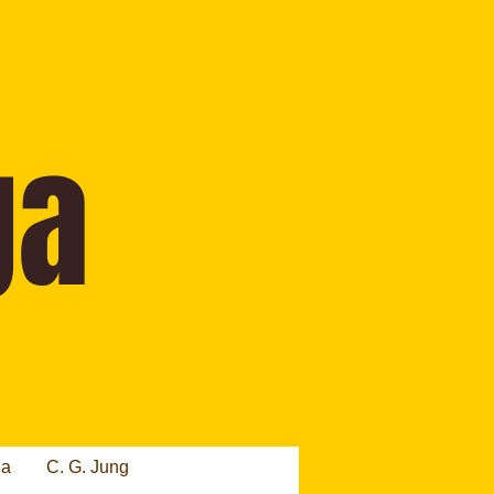
ia
C. G. Jung