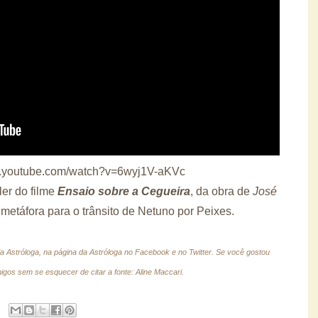
w.youtube.com/watch?v=6wyj1V-aKVc
ller do filme
Ensaio sobre a Cegueira
, da obra de
José
metáfora para o trânsito de Netuno por Peixes.
a Astróloga, na página da Astróloga no Facebook e no Twitter.
Se você gostou
gos sem se esquecer de citar a fonte: Aline Maccari.