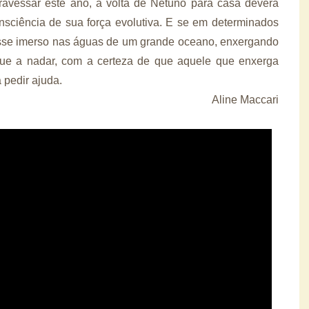
ravessar este ano, a volta de Netuno para casa deverá
nsciência de sua força evolutiva. E se em determinados
esse imerso nas águas de um grande oceano, enxergando
nue a nadar, com a certeza de que aquele que enxerga
 pedir ajuda.
Aline Maccari