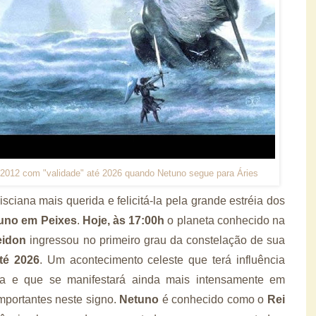
 2012 com "validade" até 2026 quando Netuno segue para Áries
sciana mais querida e felicitá-la pela grande estréia dos
uno em Peixes
.
Hoje, às 17:00h
o planeta conhecido na
eidon
ingressou no primeiro grau da constelação de sua
té 2026
. Um acontecimento celeste que terá influência
iva e que se manifestará ainda mais intensamente em
mportantes neste signo.
Netuno
é conhecido como o
Rei