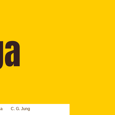
ia
C. G. Jung