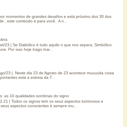
por momentos de grandes desafios e está próximo dos 30 dos
e , este conteúdo é para você. A n...
obra
Set/23 | Se Diabólico é tudo aquilo o que nos separa, Simbólico
une. Por isso hoje trago mai...
/Ago/23 | Neste dia 23 de Agosto de 23 acontece muuuuita coisa
portantes está a estreia da T...
s: as 10 qualidades sombrias do signo
.02.21 | Todos os signos tem os seus aspectos luminosos e
seus aspectos conscientes é sempre mu...