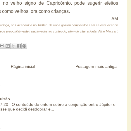
 no velho signo de Capricórnio, pode sugerir efeitos
 como velhos, ora como crianças.
AM
tróloga, no Facebook e no Twitter.
Se você gostou compartilhe sem se esquecer de
deos propositalmente relacionados ao conteúdo, além de citar a fonte: Aline Maccari.
Página inicial
Postagem mais antiga
S
pulsão
07.20 | O conteúdo de ontem sobre a conjunção entre Júpiter e
esse que decidi desdobrar e...
...