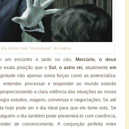
dos atores mais "mercurianos" do cinema
com um encontro e tanto no céu.
Mercúrio, o deus
e exata posição que o
Sol, o astro rei,
atualmente
em
itude não apenas soma forças como as potencializa.
 entender, processar e responder ao mundo estarão
s proporcionando a clara vidência das situações ao nosso
legia estudos, viagens, conversas e negociações. Se até
ta hoje pode ser o dia ideal para que ele tome vida. Se
m alguém o dia também pode presenteá-lo com coerência,
 poder de convencimento. A conjunção perfeita entre