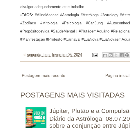
divulgar adequadamente este trabalho.
•
TAGS:
#AlineMaccari #Astrologia #Astróloga #Astrology #Astr
#Zodíaco #Mitologia #Psicologia #CarlJung #Autoconhec
#Propósitodevida #SaúdeMental |
#PlutãoemAquário #Relaciona
#Manifestação #Protesto #Carnaval #LuaNova #LuaNovaemAquá
at
segunda-feira, fevereiro 05, 2024
Postagem mais recente
Página inicial
POSTAGENS MAIS VISITADAS
Júpiter, Plutão e a Compuls
Diário da Astróloga: 08.07.2
sobre a conjunção entre Júpi