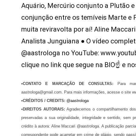
Aquário, Mercúrio conjunto a Plutão 
conjunção entre os temíveis Marte e P
muita reviravolta por aí! Aline Maccari
Analista Junguiana ● O vídeo complet
@aastrologa no YouTube: www.youtu
clique no link que segue na BIO☝ e n
•CONTATO E MARCAÇÃO DE
CONSULTAS:
Para mar
aastrologa@gmail.com. Para mais informações, acesse o site w
•
CRÉDITOS / CREDITS
:
@aastrologa
•
DIREITOS AUTORAIS:
Agradecemos o compartilhamento dos
preservadas a sua originalidade, integridade e sentido, se
crédito à autora: Aline Maccari @aastrologa. A publicação parci
correspondente pode acarretar em crime de plágio, sendo pass