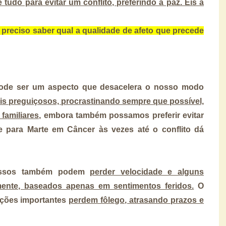
 tudo para evitar um conflito, preferindo a paz. Eis a
preciso saber qual a qualidade de afeto que precede
pode ser um aspecto que desacelera o nosso modo
is preguiçosos, procrastinando sempre que possível,
amiliares,
embora também possamos preferir evitar
e para Marte em Câncer às vezes até o conflito dá
cessos também podem
perder velocidade e alguns
amente, baseados apenas em sentimentos feridos.
O
ções importantes
perdem fôlego, atrasando prazos e