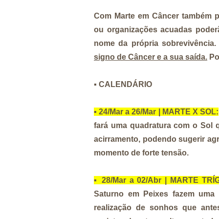
Com Marte em Câncer também p
ou organizações acuadas poder
nome da própria sobrevivência
signo de Câncer e a sua saída.
Po
▪️
CALENDÁRIO
▪️
24/Mar a 26/Mar | MARTE X SOL:
fará uma quadratura com o Sol q
acirramento, podendo sugerir agr
momento de forte tensão.
▪️
28/Mar a 02/Abr | MARTE T
Saturno em Peixes fazem uma ex
realização de sonhos que ante