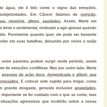
to água, ele é tido como o signo das emoções,
e subjetividades. Em Câncer falamos de
nutrição,
casa, memória, afetos, saudades.
Assim, Marte em
 lenta e sentimental, motivado a agir apenas quando
do. Persistente quando quer, ele pode ser bastante
vido em suas batalhas, deixando por vezes a razão
s entre parentes podem surgir neste período, assim
e de emoções conflitivas. Mas por outro lado, Marte
e
pessoas de ação doce, domesticada e afável, que
ressaltos.
E colocar este sujeito para brigar, como
m grande desgaste, gerando inclusive
ansiedades,
ão importante se ter cuidado com o que se come, mas
ituações agressivas que incidirão sobre a nossa