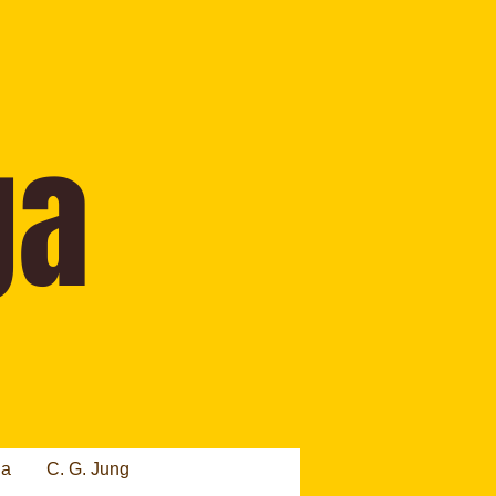
ia
C. G. Jung