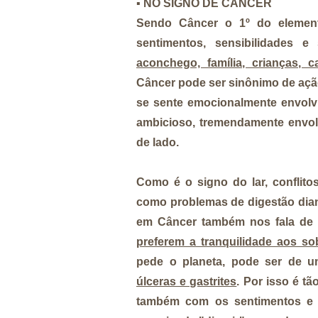
▪️
NO SIGNO DE CÂNCER
Sendo Câncer o 1º do elemen
sentimentos, sensibilidades 
aconchego, família, crianças, 
Câncer pode ser sinônimo de ação
se sente emocionalmente envolvi
ambicioso, tremendamente envol
de lado.
Como é o signo do lar, conflito
como problemas de digestão diant
em Câncer também nos fala d
preferem a tranquilidade aos sob
pede o planeta, pode ser de u
úlceras e gastrites
. Por isso é t
também com os sentimentos e s