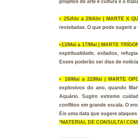
projetos de arte e cultura e o tra
▪️
25/Abr a 29/Abr | MARTE X Q
revisitadas. O que pode sugerir a
▪️
13/Mai a 17/Mai | MARTE TRÍG
espiritualidade, exilados, refu
Esses poderão ser dias de notíci
▪️
18/Mai a 22/Mai | MARTE 
explosivos do ano, quando Mar
Aquário. Sugiro extremo cuida
conflitos em grande escala. O e
Eis uma data que sugere ataques
*MATERIAL DE CONSULTA! CO