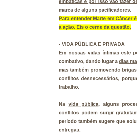
empáticas e por isso vão fazer de
marca de alguns pacificadores.
Para entender Marte em Câncer é 
a ação. Eis o cerne da questão.
▪️
VIDA PÚBLICA E PRIVADA
Em nossas vidas íntimas este 
combativo, dando lugar a
dias ma
mas também promovendo brigas f
conflitos desnecessários, porqu
trabalho.
Na
vida pública
, alguns pro
conflitos podem surgir gratuit
período também sugere que solu
entregas
.