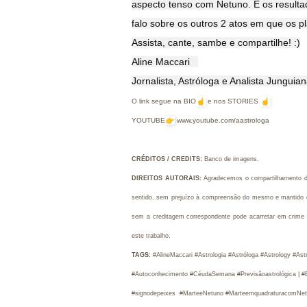
aspecto tenso com Netuno. E os resulta
falo sobre os outros 2 atos em que os p
Assista, cante, sambe e compartilhe! :)

Aline Maccari   

Jornalista, Astróloga e Analista Junguia
O link segue na BIO
e nos STORIES
YOUTUBE
www.youtube.com/aastrologa
CRÉDITOS / CREDITS
: 
Banco de imagens.
DIREITOS AUTORAIS:
Agradecemos o compartilhamento do
sentido, sem prejuízo à compreensão do mesmo e mantido o c
sem a creditagem correspondente pode acarretar em crime 
este trabalho.
TAGS:
 #AlineMaccari #Astrologia #Astróloga #Astrology #Ast
#Autoconhecimento #CéudaSemana #Previsãoastrológica |
#
#signodepeixes  #MarteeNetuno #MarteemquadraturacomNetu