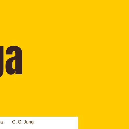
ia
C. G. Jung