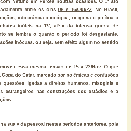
 com Netuno em Peixes noutras ocasiões. O 1º ato
madamente entre os dias
08 e 16/Out/22
. No Brasil,
ções, intolerância ideológica, religiosa e política e
ebates inúteis na TV, além da intensa guerra de
o se lembra o quanto o período foi desgastante.
ações inócuas, ou seja, sem efeito algum no sentido
promoveu essa mesma tensão de
15 a 22/Nov
. O que
da Copa do Catar, marcado por polêmicas e confusões
 questões ligadas a direitos humanos, misoginia e
os estrangeiros nas construções dos estádios e a
ações.
 na sua vida pessoal nestes períodos anteriores, pois