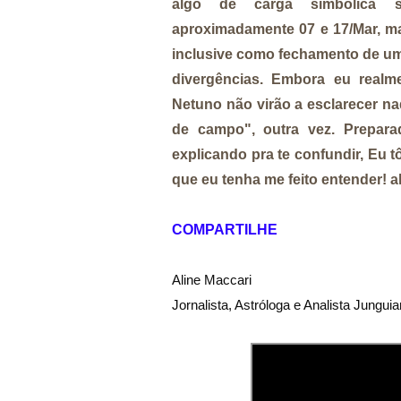
algo de carga simbólica s
aproximadamente 07 e 17/Mar, ma
inclusive como fechamento de um
divergências. Embora eu realm
Netuno não virão a esclarecer na
de campo", outra vez. Prepar
explicando pra te confundir, Eu tô
que eu tenha me feito entender! 
COMPARTILHE
Aline Maccari   

Jornalista, Astróloga e Analista Jungui