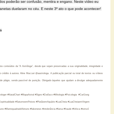
dos poderão ser confusão, mentira e engano. Neste vídeo eu 
lanetas duelaram no céu. E neste 3º ato o que pode acontecer! 
na
s conteúdos da "A Astróloga", desde que sejam preservadas a sua originalidade, integridade e
rédito à autora: Aline Maccari @aastrologa. A publicação parcial ou total de textos ou vídeos
de plágio, sendo passível de punição. Obrigado àqueles que ajudam a divulgar adequadamente
rologer #NatalChart #MapaAstral #Signo #Zodíaco #Mitologia #Psicologia  #CarlJung 
Espiritualidade
 #SaturnoemPeixes #PlutãoemAquário #LuaCheia #LuaCheiaemVirgem 
no #MartequadradoNetuno #fakenews #intolerância #farsa #fraude #fofoca #tomzé