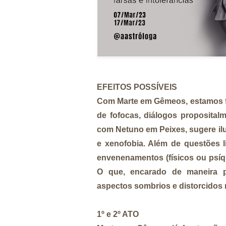
EFEITOS POSSÍVEIS
Com Marte em Gêmeos, estamos fa
de fofocas, diálogos proposital
com Netuno em Peixes, sugere ilusã
e xenofobia. Além de questões l
envenenamentos (físicos ou psíqu
O que, encarado de maneira p
aspectos sombrios e distorcidos 
1º e 2º ATO