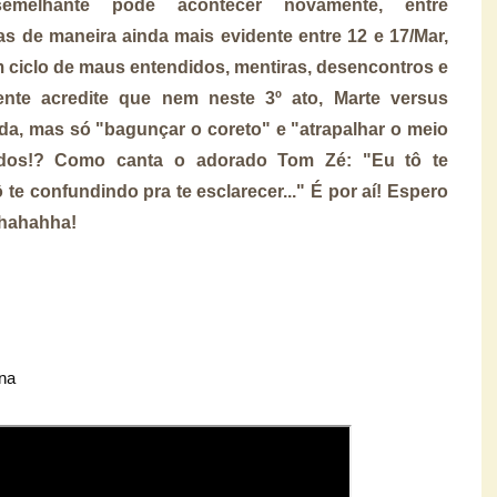
emelhante pode acontecer novamente, entre
s de maneira ainda mais evidente entre 12 e 17/Mar,
 ciclo de maus entendidos, mentiras, desencontros e
ente acredite que nem neste 3º ato, Marte versus
da, mas só "bagunçar o coreto" e "atrapalhar o meio
ados!? Como canta o adorado Tom Zé: "Eu tô te
 te confundindo pra te esclarecer..." É por aí! Espero
ahahahha!
ana