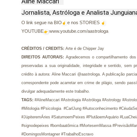
Aline Maccari   

Jornalista, Astróloga e Analista Junguian
O link segue na BIO
e nos STORIES
YOUTUBE
www.youtube.com/aastrologa
CRÉDITOS / CREDITS
: 
Arte é de Chipper Jay
DIREITOS AUTORAIS:
Agradecemos o compartilhamento dos 
preservadas a sua originalidade, integridade e sentido, se
crédito à autora: Aline Maccari @aastrologa. A publicação parci
correspondente pode acarretar em crime de plágio, sendo pass
divulgar adequadamente este trabalho.
TAGS:
 #AlineMaccari #Astrologia #Astróloga #Astrology #Astrol
#Mitologia #Psicologia  #CarlJung #Autoconhecimento #CéudaSe
#JúpiteremÁries #SaturnoemPeixes #PlutãoemAquário #LuaChei
#signodepeixes #bombaatômica #MortesemMassa #PrevisãoMar
#DomingosMontagner #TrabalhoEscravo