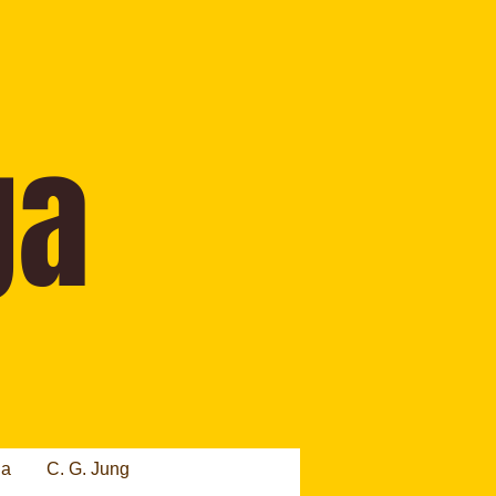
ia
C. G. Jung