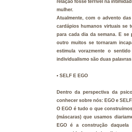
relação fosse terrível na intimida
mulher.
Atualmente
, com o advento das 
cardápios humanos virtuais se t
para cada dia da semana. E se
outro muitos se tornaram incap
estimula vorazmente o senti
individualismo são duas palavra
▪️
SELF E EGO
Dentro da perspectiva da psic
conhecer sobre nós: EGO e SELF
O EGO é tudo o que construímos
(máscaras) que usamos diariam
EGO é a construção daquela 