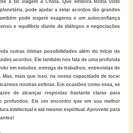
bre a tal viagem à China. Que embora tenha visto
 planetária, pode ajudar a selar acordos tão grandes
, também pode sugerir exageros e um autoconfiança
so e equilíbrio diante de diálogos e negociações
da outras ótimas possibilidades além do início de
randes acordos. Ele também nos fala de uma profunda
ando em estudos, entrega de trabalhos, entrevistas de
 Mas, mais que isso, na nossa capacidade de tocar
carmos noutras esferas. Em ocasiões como essa, se
zes de alcançar respostas bastante claras para
ito profundos. Eis um encontro que em sua melhor
ra intelectual e até mesmo espiritual. Aproveite para
tantes!