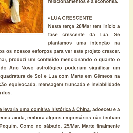
relacionamentos e a economia.
▪️
LUA CRESCENTE
Nesta terça 28/Mar tem início a
fase crescente da Lua. Se
plantamos uma intenção na
s os nossos esforços para ver este projeto crescer.
lunar, produzi um conteúdo mencionando o quanto o
do Ano Novo astrológico poderiam significar um
a quadratura de Sol e Lua com Marte em Gêmeos na
ação equivocada, mensagem truncada e inviabilidade
ordos.
 levaria uma comitiva histórica à China
, adoeceu e a
eceu ainda, embora alguns empresários não tenham
Pequim. Como no sábado, 25/Mar, Marte finalmente