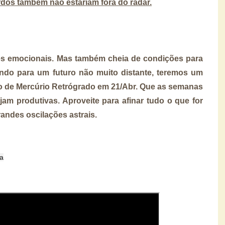
dos também não estariam fora do radar.
es emocionais. Mas também cheia de condições para
ando para um futuro não muito distante, teremos um
ício de Mercúrio Retrógrado em 21/Abr. Que as semanas
am produtivas. Aproveite para afinar tudo o que for
andes oscilações astrais.
na