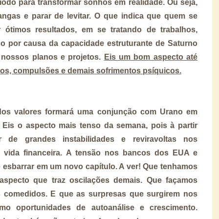
odo para transformar sonhos em realidade. Ou seja,
ngas e parar de levitar. O que indica que quem se
r ótimos resultados, em se tratando de trabalhos,
so por causa da capacidade estruturante de Saturno
 nossos planos e projetos.
Eis um bom aspecto até
ios, compulsões e demais sofrimentos psíquicos.
dos valores formará uma conjunção com Urano em
. Eis o aspecto mais tenso da semana, pois à partir
 de grandes instabilidades e reviravoltas nos
 vida financeira. A tensão nos bancos dos EUA e
esbarrar em um novo capítulo. A ver! Que tenhamos
specto que traz oscilações demais. Que façamos
os comedidos. E que as surpresas que surgirem nos
o oportunidades de autoanálise e crescimento.