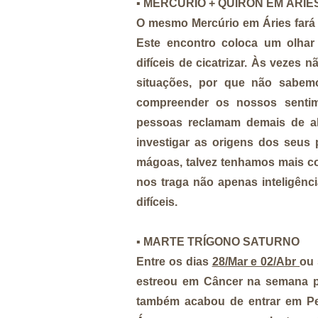
▪️
MERCÚRIO + QUÍRON EM ÁRIE
O mesmo Mercúrio em Áries far
Este encontro coloca um olhar
difíceis de cicatrizar. Às veze
situações, por que não sabe
compreender os nossos sentim
pessoas reclamam demais de al
investigar as origens dos seu
mágoas, talvez tenhamos mais co
nos traga não apenas inteligênc
difíceis.
▪️
MARTE TRÍGONO SATURNO
Entre os dias
28/Mar e 02/Abr
ou 
estreou em Câncer na semana p
também acabou de entrar em Pe