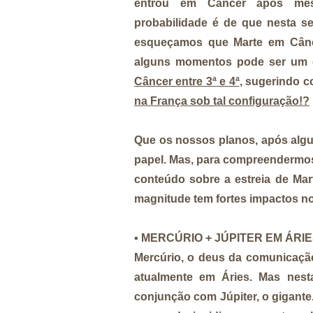
entrou em Câncer após mes
probabilidade é de que nesta 
esqueçamos que Marte em Cânce
alguns momentos pode ser um 
Câncer entre 3ª e 4ª
, sugerindo c
na França sob tal configuração!?
Que os nossos planos, após algu
papel. Mas, para compreendermos 
conteúdo sobre a estreia de Ma
magnitude tem fortes impactos n
▪️
MERCÚRIO + JÚPITER EM ÁRI
Mercúrio, o deus da comunicação
atualmente em Áries. Mas nes
conjunção com Júpiter, o gigant