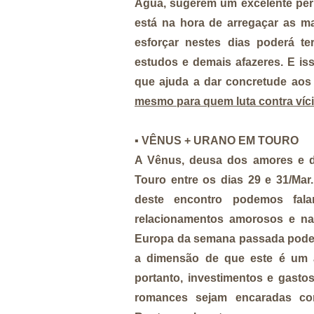
Água, sugerem um excelente perí
está na hora de arregaçar as ma
esforçar nestes dias poderá te
estudos e demais afazeres. E is
que ajuda a dar concretude aos
mesmo para quem luta contra víc
▪️
VÊNUS + URANO EM TOURO
A Vênus, deusa dos amores e 
Touro entre os dias 29 e 31/Mar
deste encontro podemos falar
relacionamentos amorosos e na
Europa da semana passada pode 
a dimensão de que este é um a
portanto, investimentos e gast
romances sejam encaradas com