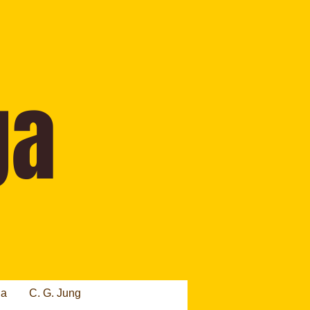
ia
C. G. Jung