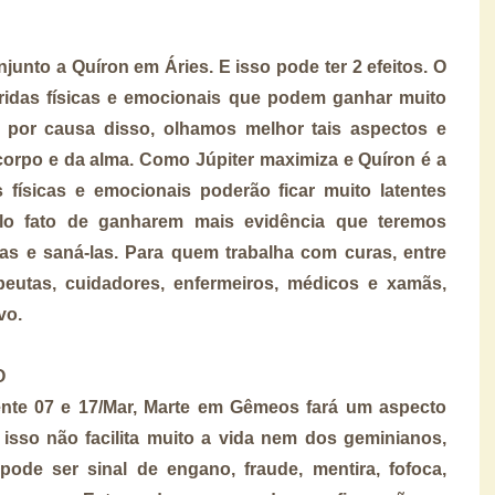
njunto a Quíron em Áries. E isso pode ter 2 efeitos. O
eridas físicas e emocionais que podem ganhar muito
e por causa disso, olhamos melhor tais aspectos e
orpo e da alma. Como Júpiter maximiza e Quíron é a
s físicas e emocionais poderão ficar muito latentes
lo fato de ganharem mais evidência que teremos
as e saná-las. Para quem trabalha com curas, entre
rapeutas, cuidadores, enfermeiros, médicos e xamãs,
vo.
O
ente 07 e 17/Mar, Marte em Gêmeos fará um aspecto
sso não facilita muito a vida nem dos geminianos,
ode ser sinal de engano, fraude, mentira, fofoca,