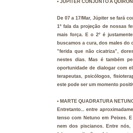
▪️
JÚPITER CONJUNTO A QUÍRON
De 07 a 17/Mar, Júpiter se fará co
1º fala da projeção de nossas f
mais força. E o 2º é justament
buscamos a cura, dos males do c
"ferida que não cicatriza", dore
nestes dias. Mas é também pe
oportunidade de dialogar com el
terapeutas, psicólogos, fisiote
este pode ser um momento positi
▪️
MARTE QUADRATURA NETUN
Entretanto... entre aproximadam
tenso com Netuno em Peixes. E i
nem dos piscianos. Entre nós, p