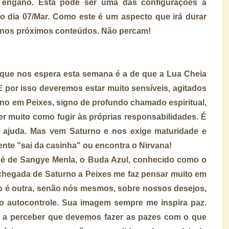
to engano. Esta pode ser uma das configurações a
a do dia 07/Mar. Como este é um aspecto que irá durar
ele nos próximos conteúdos. Não percam!
que nos espera esta semana é a de que a Lua Cheia
 por isso deveremos estar muito sensíveis, agitados
no em Peixes, signo de profundo chamado espiritual,
ter muito como fugir às próprias responsabilidades. É
 ajuda. Mas vem Saturno e nos exige maturidade e
ente "sai da casinha" ou encontra o Nirvana!
je é de Sangye Menla, o Buda Azul, conhecido como o
chegada de Saturno a Peixes me faz pensar muito em
ão é outra, senão nós mesmos, sobre nossos desejos,
do autocontrole. Sua imagem sempre me inspira paz.
r a perceber que devemos fazer as pazes com o que