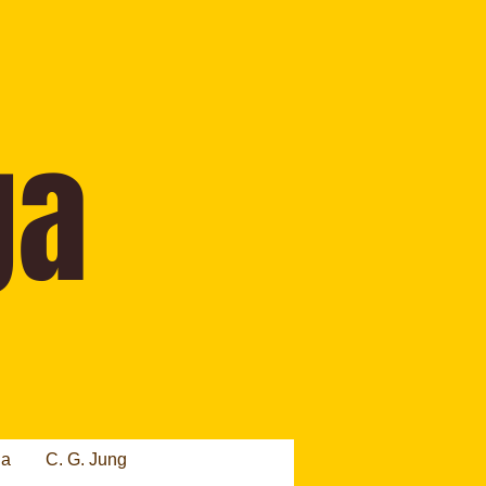
ia
C. G. Jung