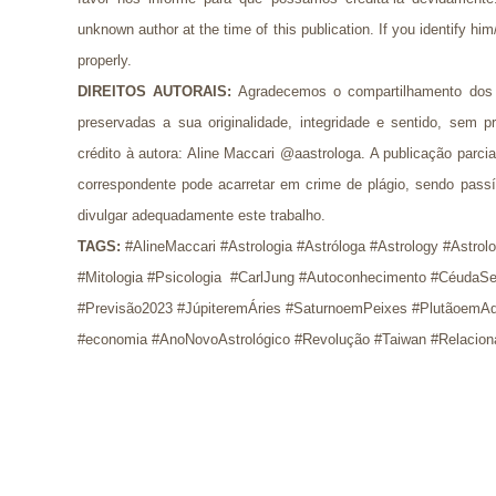
unknown author at the time of this publication. If you identify him
properly.
DIREITOS AUTORAIS:
Agradecemos o compartilhamento dos 
preservadas a sua originalidade, integridade e sentido, se
crédito à autora: Aline Maccari @aastrologa. A publicação parci
correspondente pode acarretar em crime de plágio, sendo pass
divulgar adequadamente este trabalho.
TAGS:
 #AlineMaccari #Astrologia #Astróloga #Astrology #Astrol
#Mitologia #Psicologia  #CarlJung #Autoconhecimento #CéudaSe
#Previsão2023 #JúpiteremÁries #SaturnoemPeixes #PlutãoemAq
#economia #AnoNovoAstrológico #Revolução #Taiwan #Relaciona