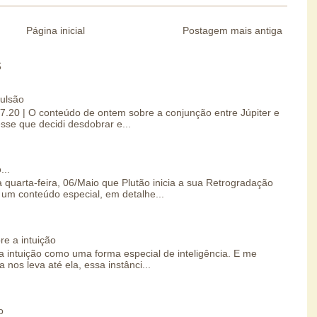
Página inicial
Postagem mais antiga
S
pulsão
07.20 | O conteúdo de ontem sobre a conjunção entre Júpiter e
esse que decidi desdobrar e...
...
 quarta-feira, 06/Maio que Plutão inicia a sua Retrogradação
um conteúdo especial, em detalhe...
re a intuição
 intuição como uma forma especial de inteligência. E me
 nos leva até ela, essa instânci...
o