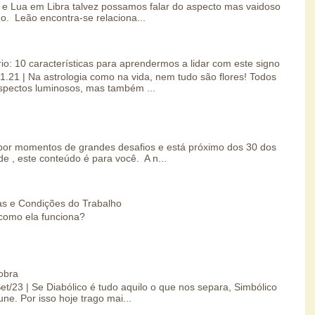
e Lua em Libra talvez possamos falar do aspecto mas vaidoso
o. Leão encontra-se relaciona...
io: 10 características para aprendermos a lidar com este signo
01.21 | Na astrologia como na vida, nem tudo são flores! Todos
spectos luminosos, mas também ...
por momentos de grandes desafios e está próximo dos 30 dos
e , este conteúdo é para você. A n...
s e Condições do Trabalho
como ela funciona?
obra
Set/23 | Se Diabólico é tudo aquilo o que nos separa, Simbólico
une. Por isso hoje trago mai...