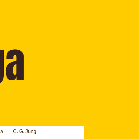
ia
C. G. Jung