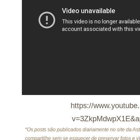
https://www.youtube
v=3ZkpMdwpX1E&ap
*Os posts são publicados diariamente no site da A
compartilhe sem se esquecer de preservar fotos e v