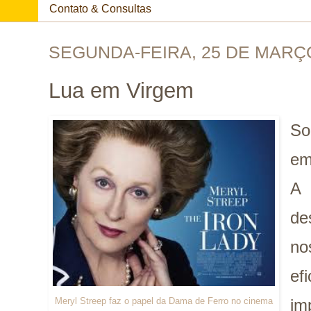
Contato & Consultas
SEGUNDA-FEIRA, 25 DE MARÇ
Lua em Virgem
So
e
A
de
no
e
Meryl Streep faz o papel da Dama de Ferro no cinema
im