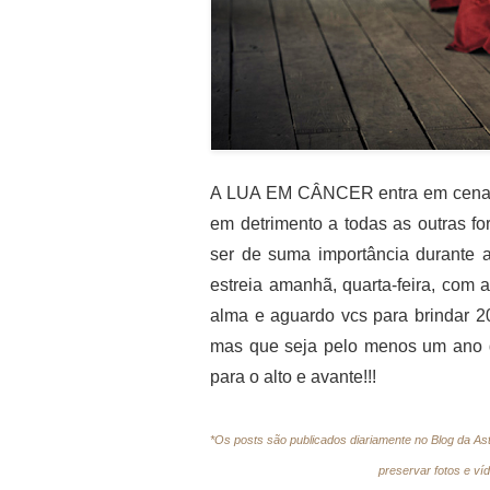
A LUA EM CÂNCER entra em cena l
em detrimento a todas as outras fo
ser de suma importância durante
estreia amanhã, quarta-feira, com
alma e aguardo vcs para brindar 
mas que seja pelo menos um ano d
para o alto e avante!!!
*Os posts são publicados diariamente no Blog da As
preservar fotos e ví