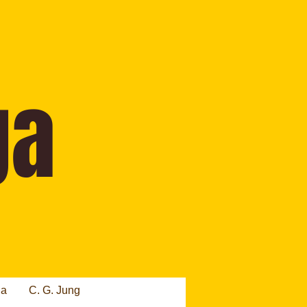
ia
C. G. Jung