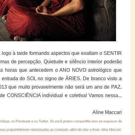
ogo à tarde formando aspectos que exaltam o SENTIR
rmas de percepção. Quietude e silêncio interior poderão
 as horas que antecedem o ANO NOVO astrológico que
 a entrada do SOL no signo de ÁRIES. De branco visto a
2013 que muito provavelmente não será um ano de PAZ,
e CONSCIÊNCIA individual e coletiva! Vamos nessa...
Aline Maccari
tróloga, no Facebook e no Twitter.
Se você gostou compartilhe sem se esquecer de
deos propositalmente relacionados ao conteúdo, além de citar a fonte: Aline Maccari.