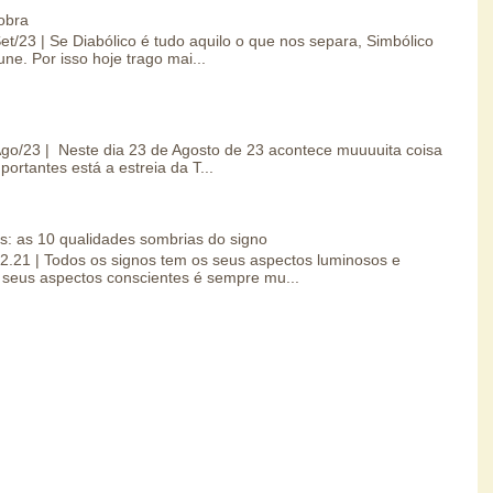
obra
Set/23 | Se Diabólico é tudo aquilo o que nos separa, Simbólico
une. Por isso hoje trago mai...
/Ago/23 | Neste dia 23 de Agosto de 23 acontece muuuuita coisa
portantes está a estreia da T...
s: as 10 qualidades sombrias do signo
.02.21 | Todos os signos tem os seus aspectos luminosos e
seus aspectos conscientes é sempre mu...