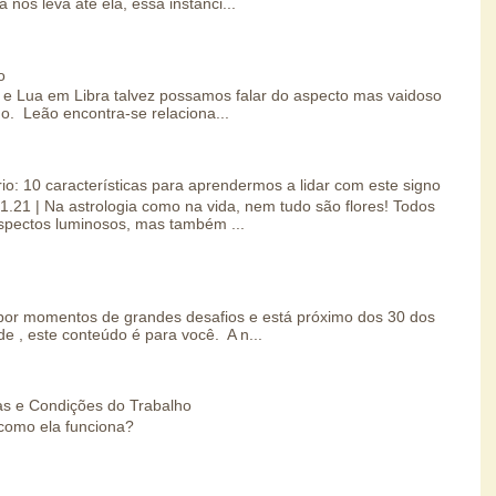
 nos leva até ela, essa instânci...
o
e Lua em Libra talvez possamos falar do aspecto mas vaidoso
o. Leão encontra-se relaciona...
io: 10 características para aprendermos a lidar com este signo
01.21 | Na astrologia como na vida, nem tudo são flores! Todos
spectos luminosos, mas também ...
por momentos de grandes desafios e está próximo dos 30 dos
e , este conteúdo é para você. A n...
s e Condições do Trabalho
como ela funciona?