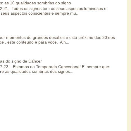
s: as 10 qualidades sombrias do signo
.02.21 | Todos os signos tem os seus aspectos luminosos e
seus aspectos conscientes é sempre mu...
por momentos de grandes desafios e está próximo dos 30 dos
e , este conteúdo é para você. A n...
ias do signo de Câncer
0.07.22 | Estamos na Temporada Canceriana! E sempre que
re as qualidades sombrias dos signos...