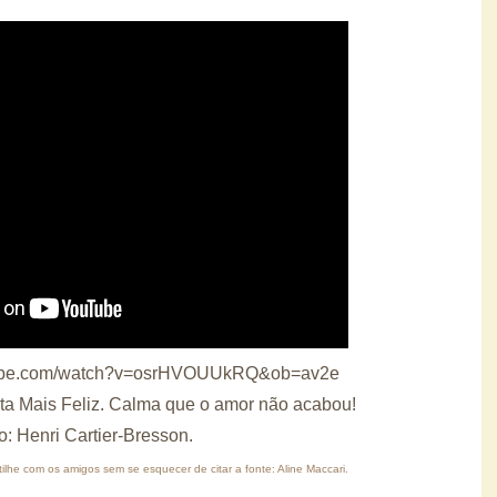
tube.com/watch?v=osrHVOUUkRQ&ob=av2e
ta Mais Feliz. Calma que o amor não acabou!
o: Henri Cartier-Bresson.
ilhe com os amigos sem se esquecer de citar a fonte: Aline Maccari.