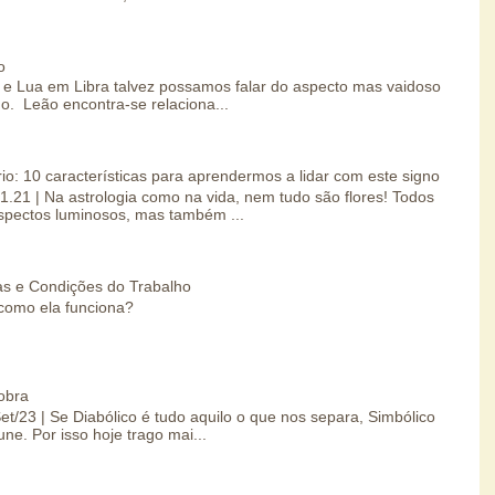
o
e Lua em Libra talvez possamos falar do aspecto mas vaidoso
o. Leão encontra-se relaciona...
io: 10 características para aprendermos a lidar com este signo
01.21 | Na astrologia como na vida, nem tudo são flores! Todos
spectos luminosos, mas também ...
s e Condições do Trabalho
como ela funciona?
obra
Set/23 | Se Diabólico é tudo aquilo o que nos separa, Simbólico
une. Por isso hoje trago mai...