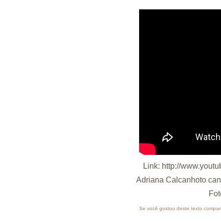
Link:
http://www.you
Adriana Calcanhoto can
Fot
Se você gostou deste texto compart