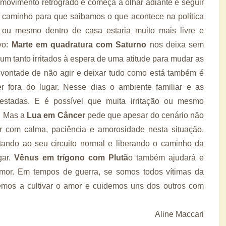
 movimento retrógrado e começa a olhar adiante e seguir
o caminho para que saibamos o que acontece na política
l ou mesmo dentro de casa estaria muito mais livre e
vo:
Marte em quadratura com Saturno
nos deixa sem
 um tanto irritados à espera de uma atitude para mudar as
vontade de não agir e deixar tudo como está também é
er fora do lugar. Nesse dias o ambiente familiar e as
estadas. E é possível que muita irritação ou mesmo
. Mas a
Lua em Câncer
pede que apesar do cenário não
ir com calma, paciência e amorosidade nesta situação.
ando ao seu circuito normal e liberando o caminho da
gar.
Vênus em trígono com Plutã
o também ajudará e
mor. Em tempos de guerra, se somos todos vítimas da
remos a cultivar o amor e cuidemos uns dos outros com
Aline Maccari