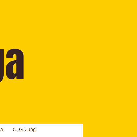
ia
C. G. Jung