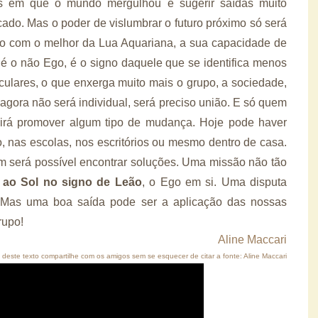
s em que o mundo mergulhou e sugerir saídas muito
cado. Mas o poder de vislumbrar o futuro próximo só será
do com o melhor da Lua Aquariana, a sua capacidade de
 é o não Ego, é o signo daquele que se identifica menos
ulares, o que enxerga muito mais o grupo, a sociedade,
 agora não será individual, será preciso união. E só quem
irá promover algum tipo de mudança. Hoje pode haver
, nas escolas, nos escritórios ou mesmo dentro de casa.
m será possível encontrar soluções. Uma missão não tão
 ao Sol no signo de Leão
, o Ego em si. Uma disputa
 Mas uma boa saída pode ser a aplicação das nossas
rupo!
Aline Maccari
deste texto compartilhe com os amigos sem se esquecer de citar a fonte: Aline Maccari