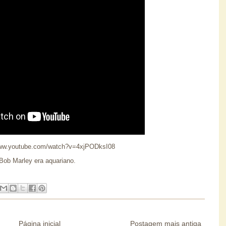
www.youtube.com/watch?v=4xjPODksI08
Bob Marley era aquariano.
Página inicial
Postagem mais antiga