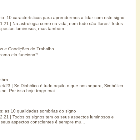
io: 10 características para aprendermos a lidar com este signo
01.21 | Na astrologia como na vida, nem tudo são flores! Todos
spectos luminosos, mas também ...
s e Condições do Trabalho
como ela funciona?
obra
Set/23 | Se Diabólico é tudo aquilo o que nos separa, Simbólico
une. Por isso hoje trago mai...
s: as 10 qualidades sombrias do signo
.02.21 | Todos os signos tem os seus aspectos luminosos e
seus aspectos conscientes é sempre mu...