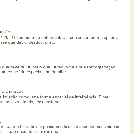
S
pulsão
07.20 | O conteúdo de ontem sobre a conjunção entre Júpiter e
esse que decidi desdobrar e...
...
 quarta-feira, 06/Maio que Plutão inicia a sua Retrogradação
um conteúdo especial, em detalhe...
re a intuição
 intuição como uma forma especial de inteligência. E me
 nos leva até ela, essa instânci...
o
e Lua em Libra talvez possamos falar do aspecto mas vaidoso
o. Leão encontra-se relaciona...