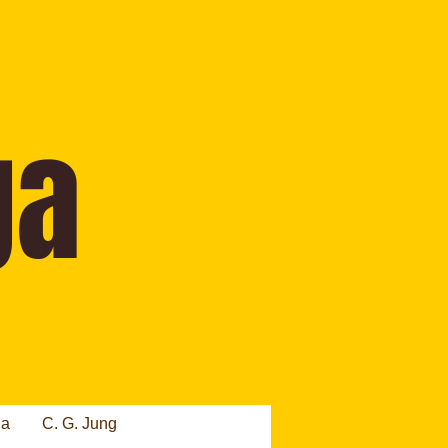
ia
C. G. Jung