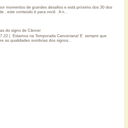
por momentos de grandes desafios e está próximo dos 30 dos
e , este conteúdo é para você. A n...
ias do signo de Câncer
0.07.22 | Estamos na Temporada Canceriana! E sempre que
re as qualidades sombrias dos signos...