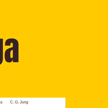
ia
C. G. Jung