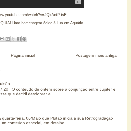
www.youtube.com/watch?v=JQkActP-isE
RQUIA! Uma homenagem ácida à Lua em Aquário.
Página inicial
Postagem mais antiga
S
pulsão
07.20 | O conteúdo de ontem sobre a conjunção entre Júpiter e
esse que decidi desdobrar e...
...
 quarta-feira, 06/Maio que Plutão inicia a sua Retrogradação
um conteúdo especial, em detalhe...