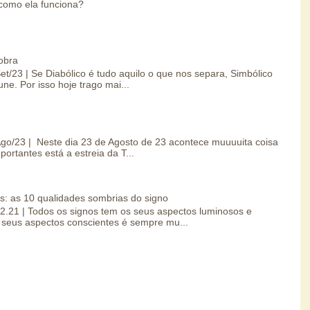
como ela funciona?
obra
Set/23 | Se Diabólico é tudo aquilo o que nos separa, Simbólico
une. Por isso hoje trago mai...
/Ago/23 | Neste dia 23 de Agosto de 23 acontece muuuuita coisa
portantes está a estreia da T...
s: as 10 qualidades sombrias do signo
.02.21 | Todos os signos tem os seus aspectos luminosos e
seus aspectos conscientes é sempre mu...