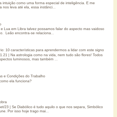
 intuição como uma forma especial de inteligência. E me
 nos leva até ela, essa instânci...
o
e Lua em Libra talvez possamos falar do aspecto mas vaidoso
o. Leão encontra-se relaciona...
io: 10 características para aprendermos a lidar com este signo
01.21 | Na astrologia como na vida, nem tudo são flores! Todos
spectos luminosos, mas também ...
s e Condições do Trabalho
como ela funciona?
obra
Set/23 | Se Diabólico é tudo aquilo o que nos separa, Simbólico
une. Por isso hoje trago mai...