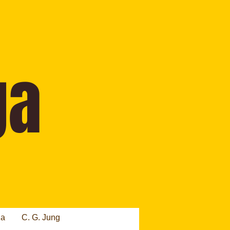
ia
C. G. Jung