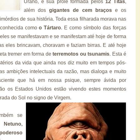
Urano, e sua prole formada pelos
12 Titãs
,
além dos
gigantes de cem braços
e os
mórdios de sua história. Toda essa filharada morava nas
 conhecida como
o Tártaro
. E como símbolo das forças
 eles se manifestavam e se manifestam até hoje de forma
as eles brincavam, choravam e faziam birras. E até hoje
eta tremer em forma de
terremotos ou tsunamis
. Esta é
stérios da vida que ainda nos diz muito em tempos pós-
s ambições intelectuais da razão, mas dialoga e muito
sciente que há em nossa psique, sempre ávida por
não os Estados Unidos estão vivendo estes momentos
rada do Sol no signo de Virgem.
ambém se
 a
Netuno,
 poderoso