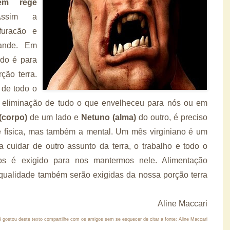
ém rege
ssim a
 furacão e
rande. Em
ado é para
ção terra.
 de todo o
e eliminação de tudo o que envelheceu para nós ou em
(corpo)
de um lado e
Netuno (alma)
do outro, é preciso
 física, mas também a mental. Um mês virginiano é um
 cuidar de outro assunto da terra, o trabalho e todo o
os é exigido para nos mantermos nele. Alimentação
qualidade também serão exigidas da nossa porção terra
Aline Maccari
 gostou deste texto compartilhe com os amigos sem se esquecer de citar a fonte: Aline Maccari