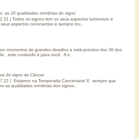
s: as 10 qualidades sombrias do signo
.02.21 | Todos os signos tem os seus aspectos luminosos e
seus aspectos conscientes é sempre mu...
por momentos de grandes desafios e está próximo dos 30 dos
e , este conteúdo é para você. A n...
ias do signo de Câncer
0.07.22 | Estamos na Temporada Canceriana! E sempre que
re as qualidades sombrias dos signos...