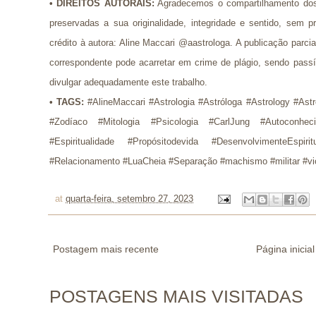
•
DIREITOS AUTORAIS:
Agradecemos o compartilhamento dos
preservadas a sua originalidade, integridade e sentido, se
crédito à autora: Aline Maccari @aastrologa. A publicação parci
correspondente pode acarretar em crime de plágio, sendo pass
divulgar adequadamente este trabalho.
•
TAGS:
#AlineMaccari #Astrologia #Astróloga #Astrology #Ast
#Zodíaco #Mitologia #Psicologia #CarlJung #Autoconhec
#Espiritualidade
#Propósitodevida #DesenvolvimenteEspiri
#Relacionamento #LuaCheia #Separação #machismo #militar #vi
at
quarta-feira, setembro 27, 2023
Postagem mais recente
Página inicial
POSTAGENS MAIS VISITADAS