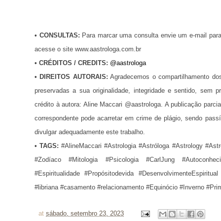
•
CONSULTAS:
Para marcar uma consulta envie um e-mail par
acesse o site www.aastrologa.com.br
•
CRÉDITOS / CREDITS
:
@aastrologa
•
DIREITOS AUTORAIS:
Agradecemos o compartilhamento dos
preservadas a sua originalidade, integridade e sentido, se
crédito à autora: Aline Maccari @aastrologa. A publicação parci
correspondente pode acarretar em crime de plágio, sendo pass
divulgar adequadamente este trabalho.
•
TAGS:
#AlineMaccari #Astrologia #Astróloga #Astrology #Ast
#Zodíaco #Mitologia #Psicologia #CarlJung #Autoconhec
#Espiritualidade
#Propósitodevida #DesenvolvimenteEspiritual
#libriana #casamento #relacionamento #Equinócio #Inverno #Pr
at
sábado, setembro 23, 2023