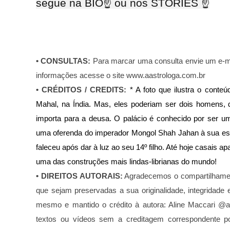
segue na BIO☝ ou nos STORIES ☝
•
CONSULTAS:
Para marcar uma consulta envie um e-m
informações acesse o site www.aastrologa.com.br
•
CRÉDITOS / CREDITS
:
* A foto que ilustra o conte
Mahal, na Índia. Mas, eles poderiam ser dois homens, 
importa para a deusa. O palácio é conhecido por ser 
uma oferenda do imperador Mongol Shah Jahan à sua es
faleceu após dar à luz ao seu 14º filho. Até hoje casais a
uma das construções mais lindas-librianas do mundo!
•
DIREITOS AUTORAIS:
Agradecemos o compartilhamen
que sejam preservadas a sua originalidade, integridade
mesmo e mantido o crédito à autora: Aline Maccari @aas
textos ou vídeos sem a creditagem correspondente p