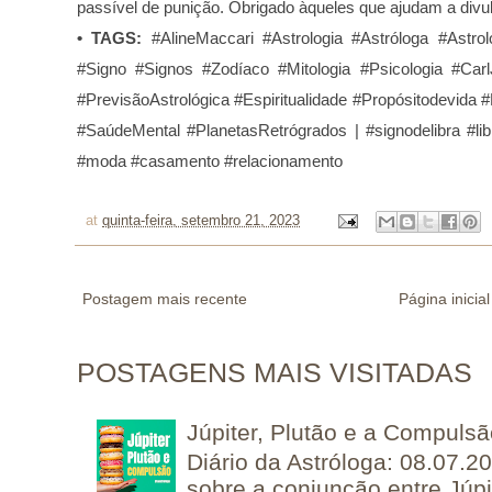
passível de punição. Obrigado àqueles que ajudam a divu
•
TAGS:
#AlineMaccari #Astrologia #Astróloga #Astrol
#Signo #Signos #Zodíaco #Mitologia #Psicologia #C
#PrevisãoAstrológica
#Espiritualidade
#Propósitodevida #D
#SaúdeMental #PlanetasRetrógrados |
#signodelibra #lib
#moda #casamento #relacionamento
at
quinta-feira, setembro 21, 2023
Postagem mais recente
Página inicial
POSTAGENS MAIS VISITADAS
Júpiter, Plutão e a Compuls
Diário da Astróloga: 08.07.2
sobre a conjunção entre Júpi