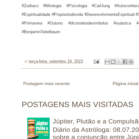
#Zodíaco #Mitologia #Psicologia #CarlJung #Autoconhec
#Espiritualidade
#Propósitodevida #DesenvolvimenteEspiritual #
#Primavera #Outono #dicionáriodesímbolos #suástica #c
#BenjaminTeitelbaum
at
terça-feira, setembro 19, 2023
Postagem mais recente
Página inicial
POSTAGENS MAIS VISITADAS
Júpiter, Plutão e a Compuls
Diário da Astróloga: 08.07.2
sobre a conjunção entre Júpi