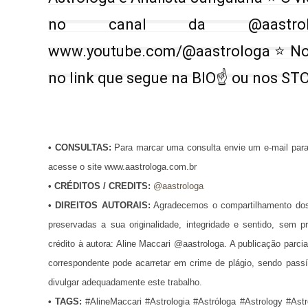
no canal da @aastrol
www.youtube.com/@aastrologa
⭐ No
no link que segue na BIO☝ ou nos ST
•
CONSULTAS:
Para marcar uma consulta envie um e-mail par
acesse o site www.aastrologa.com.br
•
CRÉDITOS / CREDITS
:
@aastrologa
•
DIREITOS AUTORAIS:
Agradecemos o compartilhamento dos
preservadas a sua originalidade, integridade e sentido, se
crédito à autora: Aline Maccari @aastrologa. A publicação parci
correspondente pode acarretar em crime de plágio, sendo pass
divulgar adequadamente este trabalho.
•
TAGS:
#AlineMaccari #Astrologia #Astróloga #Astrology #Ast