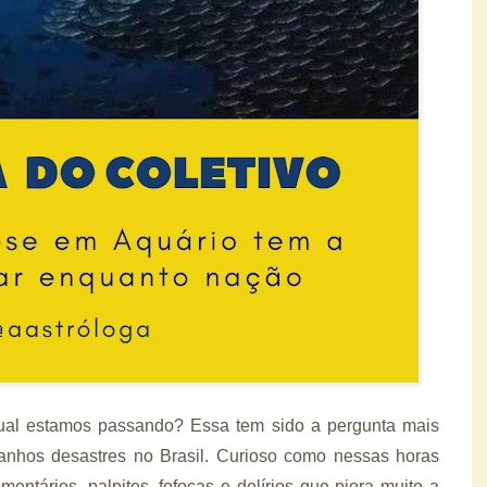
al estamos passando? Essa tem sido a pergunta mais
nhos desastres no Brasil. Curioso como nessas horas
ntários, palpites, fofocas e delírios que piora muito a