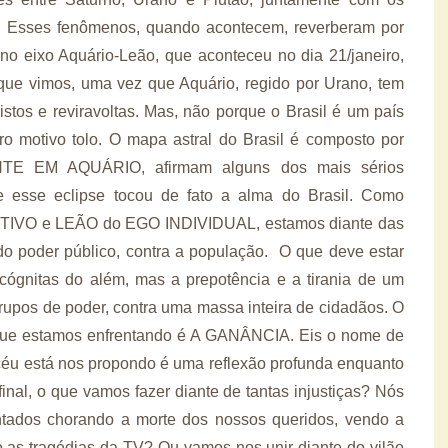
e. Esses fenômenos, quando acontecem, reverberam por
no eixo Aquário-Leão, que aconteceu no dia 21/janeiro,
que vimos, uma vez que Aquário, regido por Urano, tem
istos e reviravoltas. Mas, não porque o Brasil é um país
ro motivo tolo. O mapa astral do Brasil é composto por
 EM AQUÁRIO, afirmam alguns dos mais sérios
 esse eclipse tocou de fato a alma do Brasil. Como
IVO e LEÃO do EGO INDIVIDUAL, estamos diante das
do poder público, contra a população. O que deve estar
cógnitas do além, mas a prepotência e a tirania de um
upos de poder, contra uma massa inteira de cidadãos. O
 que estamos enfrentando é A GANÂNCIA. Eis o nome de
céu está nos propondo é uma reflexão profunda enquanto
inal, o que vamos fazer diante de tantas injustiças? Nós
entados chorando a morte dos nossos queridos, vendo a
do as tragédias da TV? Ou vamos nos unir diante do vilão