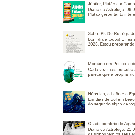
Júpiter, Plutão e a Com
Diário da Astróloga: 08.
Plutão gerou tanto inter
Sobre Plutão Retrógrado
Bom dia a todos! É nesta
2026. Estou preparando 
Mercúrio em Peixes: sob
Cada vez mais percebo a
parece que a própria vida
Hércules, o Leão e o Eg
Em dias de Sol em Leão 
do segundo signo de fog
O lado sombrio de Aquár
Diário da Astróloga: 21.
os signos têm os seus a