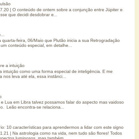
pulsão
07.20 | O conteúdo de ontem sobre a conjunção entre Júpiter e
esse que decidi desdobrar e...
...
 quarta-feira, 06/Maio que Plutão inicia a sua Retrogradação
um conteúdo especial, em detalhe...
re a intuição
 intuição como uma forma especial de inteligência. E me
 nos leva até ela, essa instânci...
o
e Lua em Libra talvez possamos falar do aspecto mas vaidoso
o. Leão encontra-se relaciona...
io: 10 características para aprendermos a lidar com este signo
01.21 | Na astrologia como na vida, nem tudo são flores! Todos
spectos luminosos, mas também ...