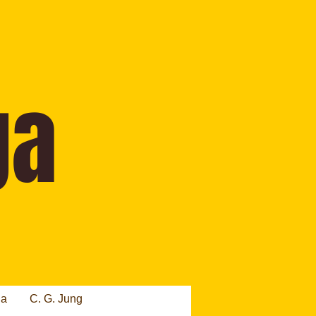
ia
C. G. Jung