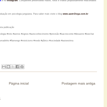
k
e no
Instagram
.
Compartilhe preservando frases, fotos e vídeos propositalmente relacionados
raduação em psicologia junguiana. Para saber mais visite o blog
www.aastróloga.com.br
ta publicação
itologia #mito #astros #signos #autoconhecimento #previsão #luacrescente #desastre #boechat
brumadinho #flamengo #misticismo #medo #pânico #sociedade #autoestima
Página inicial
Postagem mais antiga
S