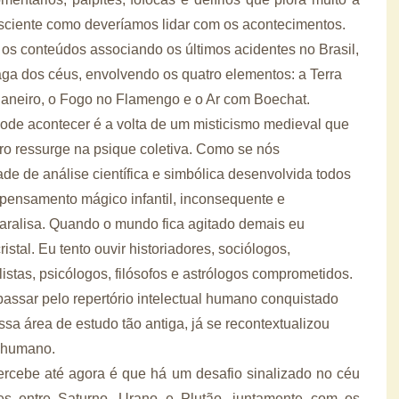
nsciente como deveríamos lidar com os acontecimentos.
os conteúdos associando os últimos acidentes no Brasil,
ga dos céus, envolvendo os quatro elementos: a Terra
aneiro, o Fogo no Flamengo e o Ar com Boechat.
ode acontecer é a volta de um misticismo medieval que
tro ressurge na psique coletiva. Como se nós
e de análise científica e simbólica desenvolvida todos
pensamento mágico infantil, inconsequente e
ralisa. Quando o mundo fica agitado demais eu
istal. Eu tento ouvir historiadores, sociólogos,
istas, psicólogos, filósofos e astrólogos comprometidos.
ssar pelo repertório intelectual humano conquistado
sa área de estudo tão antiga, já se recontextualizou
 humano.
ercebe até agora é que há um desafio sinalizado no céu
es entre Saturno, Urano e Plutão, juntamente com os