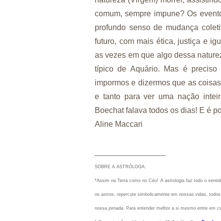
comum, sempre impune? Os evento
profundo senso de mudança coleti
futuro, com mais ética, justiça e 
as vezes em que algo dessa nature
típico de Aquário. Mas é preciso
impormos e dizermos que as coisas 
e tanto para ver uma nação intei
Boechat falava todos os dias! E é por
Aline Maccari
________________
SOBRE A ASTRÓLOGA:
*Assim na Terra como no Céu!
A astrologia faz todo o sent
os astros, repercute simbolicamente em nossas vidas, todos 
nossa jornada. Para entender melhor a si mesmo entre em c