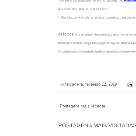
* Os posts são publicados no site "A Astróloga", no
Faceboo
aos conteúdos, além de citar as fontes.
* Aline Maccari é jornalista, cronista e astróloga, com pós g
CRÉDITOS: Arte de origem desconhecida até o momento des
#alinemaccari #aastróloga #astrologia #storyteller #xamã #m
#ricardoboechat #sociedade #público #ganância #coletivo #
at
terça-feira, fevereiro 12, 2019
Postagem mais recente
POSTAGENS MAIS VISITADA