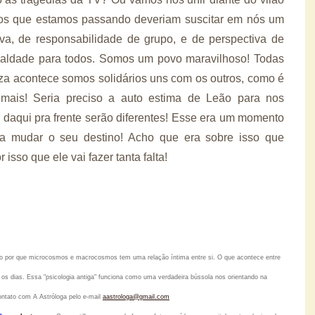
s que estamos passando deveriam suscitar em nós um
va, de responsabilidade de grupo, e de perspectiva de
igualdade para todos. Somos um povo maravilhoso! Todas
za acontece somos solidários uns com os outros, como é
 mais! Seria preciso a auto estima de Leão para nos
daqui pra frente serão diferentes! Esse era um momento
ra mudar o seu destino! Acho que era sobre isso que
 isso que ele vai fazer tanta falta!
ido por que microcosmos e macrocosmos tem uma relação íntima entre si. O que acontece entre
os dias. Essa "psicologia antiga" funciona como uma verdadeira bússola nos orientando na
ontato com A Astróloga pelo
e-mail
aastrologa@gmail.com