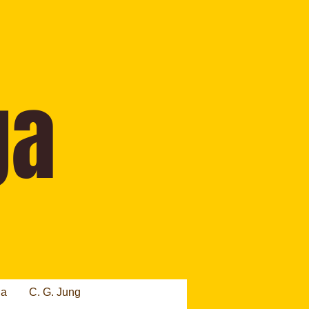
ia
C. G. Jung