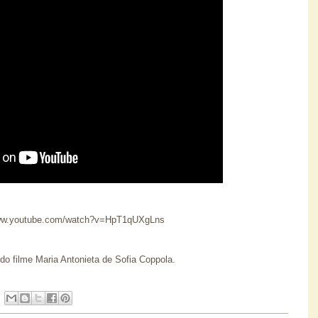
www.youtube.com/watch?v=HpT1qUXgLns
r do filme Maria Antonieta de Sofia Coppola.