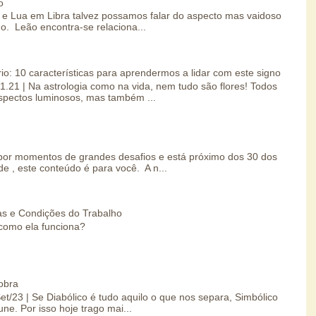
o
e Lua em Libra talvez possamos falar do aspecto mas vaidoso
o. Leão encontra-se relaciona...
io: 10 características para aprendermos a lidar com este signo
01.21 | Na astrologia como na vida, nem tudo são flores! Todos
spectos luminosos, mas também ...
por momentos de grandes desafios e está próximo dos 30 dos
e , este conteúdo é para você. A n...
s e Condições do Trabalho
como ela funciona?
obra
Set/23 | Se Diabólico é tudo aquilo o que nos separa, Simbólico
une. Por isso hoje trago mai...