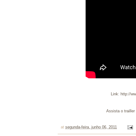
Link:
http://
Assista o traille
at
segunda-feira, junho 06, 2011