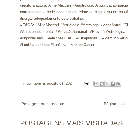
crédito à autora: Aline Maccari @aastrologa. A publicação parci
correspondente pode acarretar em crime de plágio, sendo pass
divulgar adequadamente este trabalho.
●
TAGS:
#AlineMaccari #Astrologia #Astróloga #MapaAstral #S
#Autoconhecimento #PrevisãoSemanal #PrevisãoAstrológica
#signodeLeão #eleiçõesEUA #Olimpíadas #MercúrioRetr
#LuaNovaemLeão #LuaNova #MarianaXavier
at
quinta-feira, agosto 01, 2024
Postagem mais recente
Página inicial
POSTAGENS MAIS VISITADAS