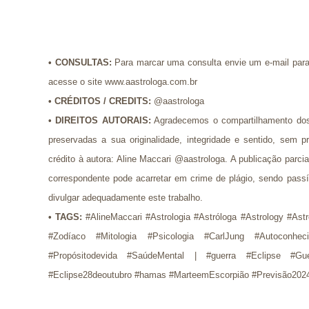
•
CONSULTAS:
Para marcar uma consulta envie um e-mail par
acesse o site www.aastrologa.com.br
•
CRÉDITOS / CREDITS
:
@aastrologa
•
DIREITOS AUTORAIS:
Agradecemos o compartilhamento dos
preservadas a sua originalidade, integridade e sentido, se
crédito à autora: Aline Maccari @aastrologa. A publicação parci
correspondente pode acarretar em crime de plágio, sendo pass
divulgar adequadamente este trabalho.
•
TAGS:
#AlineMaccari #Astrologia #Astróloga #Astrology #Ast
#Zodíaco #Mitologia #Psicologia #CarlJung #Autoconhec
#Propósitodevida #SaúdeMental |
#guerra #Eclipse #Guerr
#Eclipse28deoutubro #hamas #MarteemEscorpião #Previsão2024