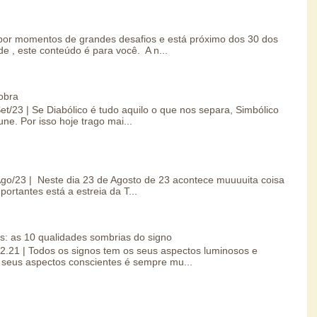
por momentos de grandes desafios e está próximo dos 30 dos
e , este conteúdo é para você. A n...
obra
Set/23 | Se Diabólico é tudo aquilo o que nos separa, Simbólico
une. Por isso hoje trago mai...
/Ago/23 | Neste dia 23 de Agosto de 23 acontece muuuuita coisa
portantes está a estreia da T...
s: as 10 qualidades sombrias do signo
.02.21 | Todos os signos tem os seus aspectos luminosos e
seus aspectos conscientes é sempre mu...