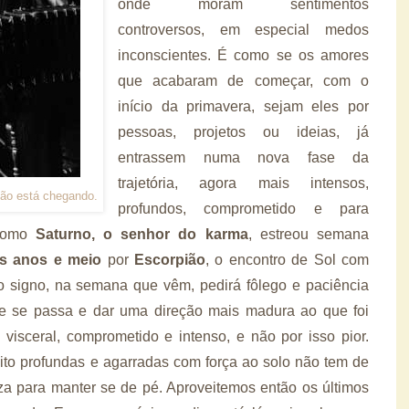
onde moram sentimentos
controversos, em especial medos
inconscientes. É como se os amores
que acabaram de começar, com o
início da primavera, sejam eles por
pessoas, projetos ou ideias, já
entrassem numa nova fase da
trajetória, agora mais intensos,
ião está chegando.
profundos, comprometido e para
 Como
Saturno, o senhor do karma
, estreou semana
is anos e meio
por
Escorpião
, o encontro de Sol com
o signo, na semana que vêm, pedirá fôlego e paciência
e se passa e dar uma direção mais madura ao que foi
visceral, comprometido e intenso, e não por isso pior.
ito profundas e agarradas com força ao solo não tem de
eza para manter se de pé. Aproveitemos então os últimos