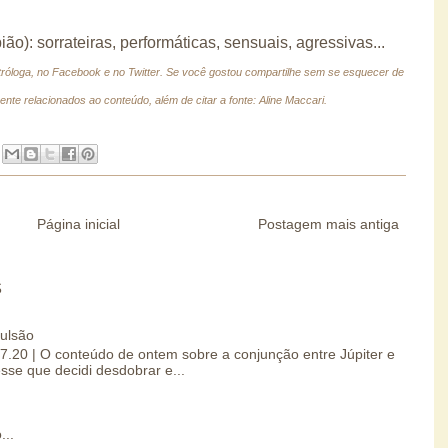
ião): sorrateiras, performáticas, sensuais, agressivas...
tróloga, no Facebook e no Twitter.
Se você gostou compartilhe sem se esquecer de
ente relacionados ao conteúdo, além de citar a fonte: Aline Maccari.
Página inicial
Postagem mais antiga
S
pulsão
07.20 | O conteúdo de ontem sobre a conjunção entre Júpiter e
esse que decidi desdobrar e...
...