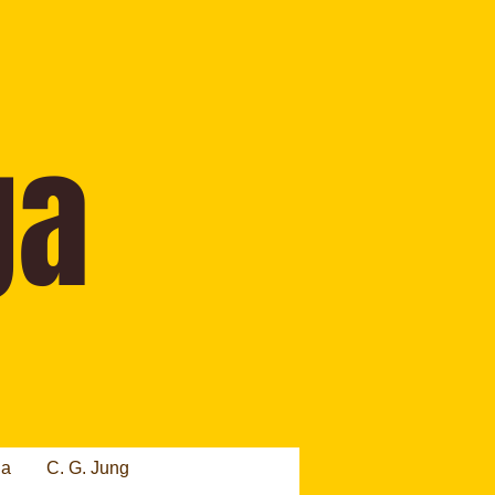
ia
C. G. Jung