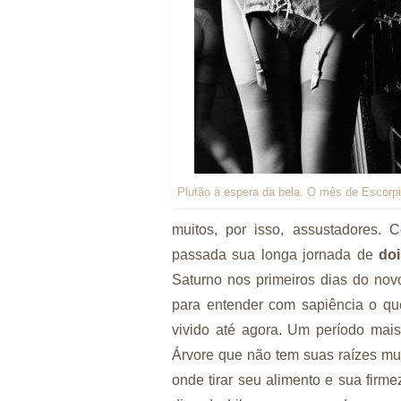
Plutão à espera da bela. O mês de Escorp
muitos, por isso, assustadores.
passada sua longa jornada de
do
Saturno nos primeiros dias do nov
para entender com sapiência o qu
vivido até agora. Um período mais 
Árvore que não tem suas raízes mu
onde tirar seu alimento e sua firm