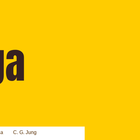
ia
C. G. Jung