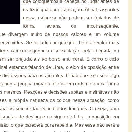
que coloquemos a cabeça no lugar antes de
realizar qualquer transação. Afinal, assuntos
dessa natureza não podem ser tratados de
forma leviana ou inconsequente,
que divergem muito de nossos valores e um volume
o envolvidos. Se for adquirir qualquer bem de valor mais
ere. A inconsequência e a excitação pela chegada ou
m ser prejudiciais ao bolso e à moral. E como o ciclo
nal estamos falando de Libra, o eixo de oposição entre
e discussões para os amantes. E não que isso seja algo
ocando a própria morada interior em ordem de uma forma
s mesmos. Reações e decisões súbitas e instintivas não
ezes a própria natureza os coloca nessa situação, como
ra os sempre tão equilibrados librianos. Ou seja, para
planetas de destaque no signo de Libra, a oposição em
isão, o que parecerá pura rebeldia. Mas essa não será a