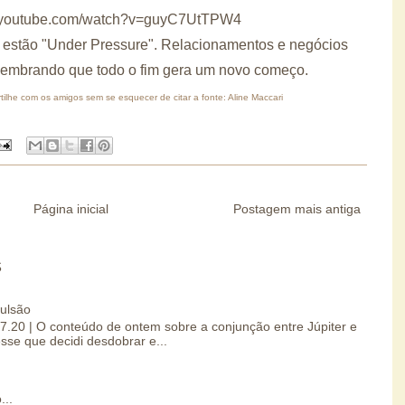
w.youtube.com/watch?v=guyC7UtTPW4
 estão "Under Pressure". Relacionamentos e negócios
 Lembrando que todo o fim gera um novo começo.
ilhe com os amigos sem se esquecer de citar a fonte: Aline Maccari
Página inicial
Postagem mais antiga
S
pulsão
07.20 | O conteúdo de ontem sobre a conjunção entre Júpiter e
esse que decidi desdobrar e...
...