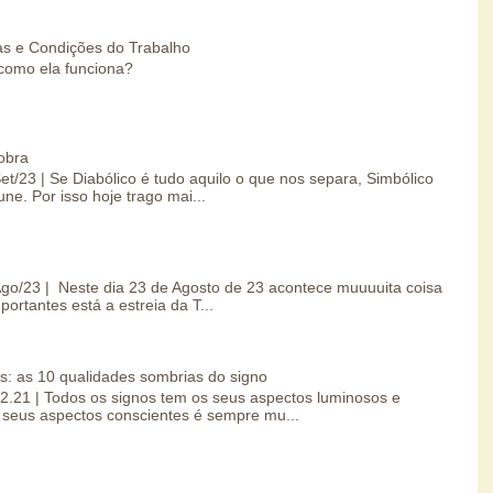
s e Condições do Trabalho
como ela funciona?
obra
Set/23 | Se Diabólico é tudo aquilo o que nos separa, Simbólico
une. Por isso hoje trago mai...
/Ago/23 | Neste dia 23 de Agosto de 23 acontece muuuuita coisa
portantes está a estreia da T...
s: as 10 qualidades sombrias do signo
.02.21 | Todos os signos tem os seus aspectos luminosos e
seus aspectos conscientes é sempre mu...