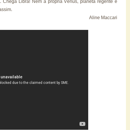
. Chega Libra! Nem a própria Vênus, planeta regente e
assim.
Aline Maccari