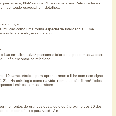
 quarta-feira, 06/Maio que Plutão inicia a sua Retrogradação
um conteúdo especial, em detalhe...
re a intuição
 intuição como uma forma especial de inteligência. E me
 nos leva até ela, essa instânci...
o
e Lua em Libra talvez possamos falar do aspecto mas vaidoso
o. Leão encontra-se relaciona...
io: 10 características para aprendermos a lidar com este signo
01.21 | Na astrologia como na vida, nem tudo são flores! Todos
spectos luminosos, mas também ...
por momentos de grandes desafios e está próximo dos 30 dos
e , este conteúdo é para você. A n...