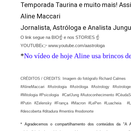
Aline Maccari   
Jornalista, Astróloga e Analista Jung
O link segue na BIO☝ e nos STORIES ☝
YOUTUBE👉 www.youtube.com/aastrologa
*
No vídeo de hoje Aline usa brincos 
CRÉDITOS / CREDITS: Imagem do fotógrafo Richard Calmes
#AlineMaccari #Astrologia #Astróloga #Astrology #Astrolog
#Mitologia #Psicologia  #CarlJung #Autoconhecimento #CéudaSe
#Putin #Zelensky #França #Macron #LePen #Luacheia  #Lua
#descoberta #ditadura #mentira #nodonorte
* 
Agradecemos o compartilhamento dos conteúdos da "A A