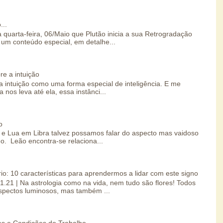
...
 quarta-feira, 06/Maio que Plutão inicia a sua Retrogradação
um conteúdo especial, em detalhe...
re a intuição
 intuição como uma forma especial de inteligência. E me
 nos leva até ela, essa instânci...
o
e Lua em Libra talvez possamos falar do aspecto mas vaidoso
o. Leão encontra-se relaciona...
io: 10 características para aprendermos a lidar com este signo
01.21 | Na astrologia como na vida, nem tudo são flores! Todos
spectos luminosos, mas também ...
s e Condições do Trabalho