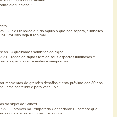
como ela funciona?
obra
Set/23 | Se Diabólico é tudo aquilo o que nos separa, Simbólico
une. Por isso hoje trago mai...
s: as 10 qualidades sombrias do signo
.02.21 | Todos os signos tem os seus aspectos luminosos e
seus aspectos conscientes é sempre mu...
por momentos de grandes desafios e está próximo dos 30 dos
e , este conteúdo é para você. A n...
ias do signo de Câncer
0.07.22 | Estamos na Temporada Canceriana! E sempre que
re as qualidades sombrias dos signos...