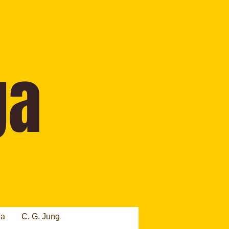
ia
C. G. Jung