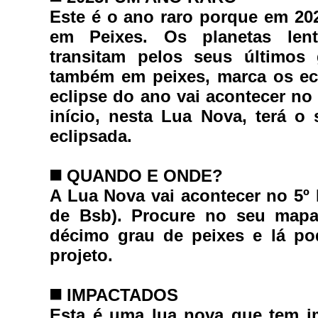
Este é o ano raro porque em 202
em Peixes. Os planetas len
transitam pelos seus últimos
também em peixes, marca os ecl
eclipse do ano vai acontecer no d
início, nesta Lua Nova, terá o 
eclipsada.
◼️ 
QUANDO E ONDE?
A Lua Nova vai acontecer no 5º P
de Bsb). Procure no seu mapa
décimo grau de peixes e lá pod
projeto. 
◼️ 
IMPACTADOS
Esta é uma lua nova que tem im