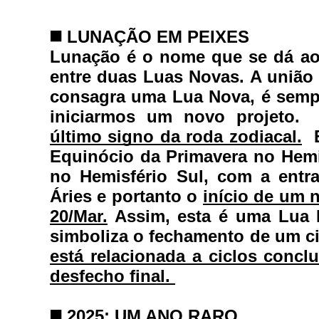
◼️ 
LUNAÇÃO EM PEIXES
Lunação é o nome que se dá ao 
entre duas Luas Novas. A união e
consagra uma Lua Nova, é semp
iniciarmos um novo projeto.  
último signo da roda zodiacal.
  
Equinócio da Primavera no Hemi
no Hemisfério Sul, com a entr
Áries e portanto o 
início de um 
20/Mar.
 Assim, esta é uma Lua 
simboliza o fechamento de um cic
está relacionada a ciclos conc
desfecho final. 
◼️ 
2025: UM ANO RARO