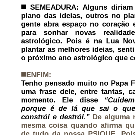
◼️ 
SEMEADURA: Alguns diriam 
plano das ideias, outros no pl
gente abra espaço no coração e
para sonhar novas realida
astrológico. Pois é na Lua No
plantar as melhores ideias, sent
o próximo ano astrológico que c
◼️
ENFIM:
Tenho pensado muito no Papa Fr
uma frase dele, entre tantas, 
momento. Ele disse 
“Cuidem
porque é de lá que sai o que
constrói e destrói.” 
De alguma m
mesma coisa quando afirma qu
de tudo da nossa PSIQUE. Pois