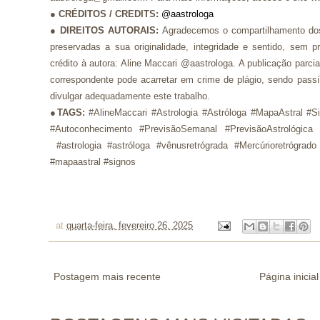
●
CRÉDITOS / CREDITS
:
@aastrologa
●
DIREITOS AUTORAIS:
Agradecemos o compartilhamento dos
preservadas a sua originalidade, integridade e sentido, se
crédito à autora: Aline Maccari @aastrologa. A publicação parci
correspondente pode acarretar em crime de plágio, sendo pass
divulgar adequadamente este trabalho.
●
TAGS:
#AlineMaccari #Astrologia #Astróloga #MapaAstral #S
#Autoconhecimento #PrevisãoSemanal #PrevisãoAstrológica
#astrologia #astróloga #vênusretrógrada #Mercúrioretrógrad
#mapaastral #signos
at
quarta-feira, fevereiro 26, 2025
Postagem mais recente
Página inicial