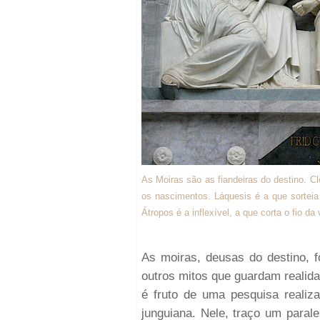
As Moiras são as fiandeiras do destino. Cl
os nascimentos. Láquesis é a que sorteia 
Átropos é a inflexível, a que corta o fio da
As moiras, deusas do destino, 
outros mitos que guardam realida
é fruto de uma pesquisa realiz
junguiana. Nele, traço um para