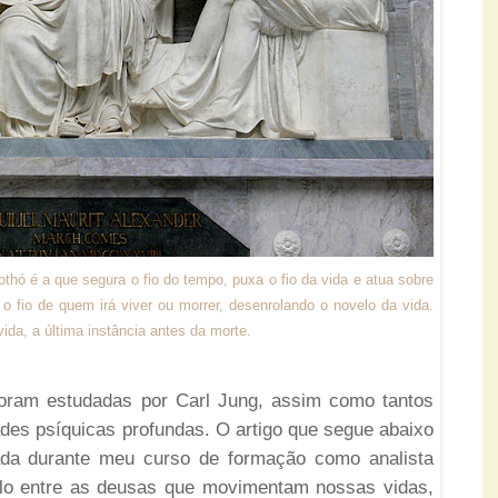
othó é a que segura o fio do tempo, puxa o fio da vida e atua sobre
o fio de quem irá viver ou morrer, desenrolando o novelo da vida.
 vida, a última instância antes da morte.
foram estudadas por Carl Jung, assim como tantos
des psíquicas profundas. O artigo que segue abaixo
ada durante meu curso de formação como analista
lelo entre as deusas que movimentam nossas vidas,