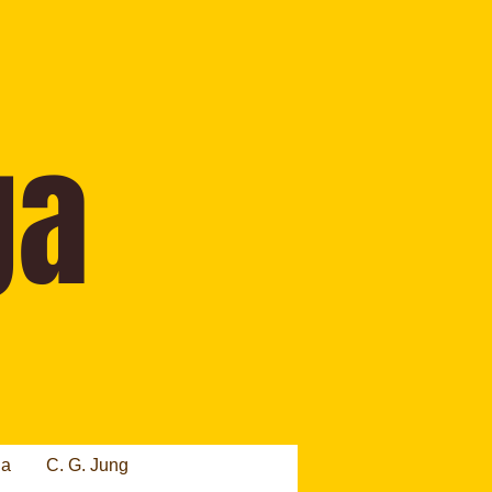
ia
C. G. Jung