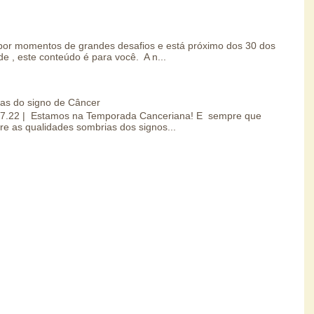
por momentos de grandes desafios e está próximo dos 30 dos
e , este conteúdo é para você. A n...
ias do signo de Câncer
0.07.22 | Estamos na Temporada Canceriana! E sempre que
re as qualidades sombrias dos signos...