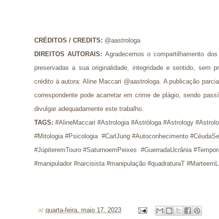
CRÉDITOS / CREDITS
: 
@aastrologa
DIREITOS AUTORAIS:
Agradecemos o compartilhamento dos 
preservadas a sua originalidade, integridade e sentido, se
crédito à autora: Aline Maccari @aastrologa. A publicação parci
correspondente pode acarretar em crime de plágio, sendo pass
divulgar adequadamente este trabalho.
TAGS:
 #AlineMaccari #Astrologia #Astróloga #Astrology #Astrol
#Mitologia #Psicologia  #CarlJung #Autoconhecimento #CéudaSe
#JúpiteremTouro #SaturnoemPeixes  #GuerradaUcrânia #Tempora
#manipulador #narcisista #manipulação #quadraturaT #MarteemL
at
quarta-feira, maio 17, 2023