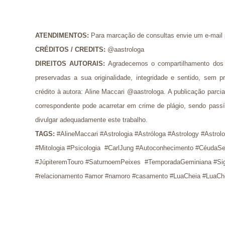
ATENDIMENTOS:
Para marcação de consultas envie um e-mail
CRÉDITOS / CREDITS
: 
@aastrologa
DIREITOS AUTORAIS:
Agradecemos o compartilhamento dos 
preservadas a sua originalidade, integridade e sentido, se
crédito à autora: Aline Maccari @aastrologa. A publicação parci
correspondente pode acarretar em crime de plágio, sendo pass
divulgar adequadamente este trabalho.
TAGS:
 #AlineMaccari #Astrologia #Astróloga #Astrology #Astrol
#Mitologia #Psicologia  #CarlJung #Autoconhecimento #CéudaSe
#JúpiteremTouro #SaturnoemPeixes  #TemporadaGeminiana #
#relacionamento #amor #namoro #casamento #LuaCheia #LuaChe