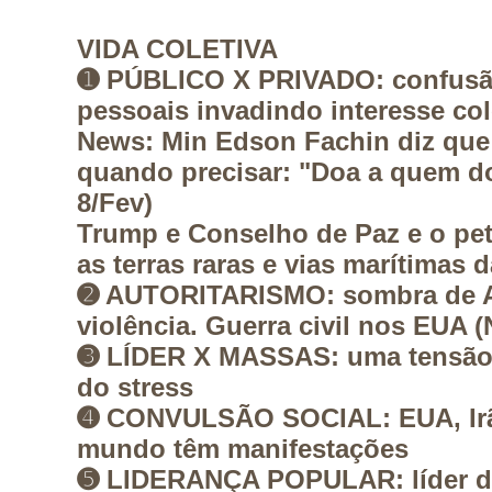
VIDA COLETIVA
➊
PÚBLICO X PRIVADO:
confusão
pessoais invadindo interesse col
News:
Min Edson Fachin diz que 
quando precisar: "Doa a quem d
8/Fev)
Trump e Conselho de Paz e o pet
as terras raras e vias marítimas 
➋
AUTORITARISMO:
sombra de A
violência. Guerra civil nos EUA 
➌
LÍDER X MASSAS:
uma tensão
do stress
➍
CONVULSÃO SOCIAL:
EUA, Ir
mundo têm manifestações
➎
LIDERANÇA POPULAR:
líder 