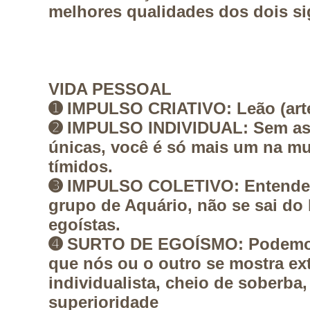
melhores qualidades dos dois s
VIDA PESSOAL
➊
IMPULSO CRIATIVO:
Leão (art
➋
IMPULSO INDIVIDUAL:
Sem as 
únicas, você é só mais um na mul
tímidos.
➌
IMPULSO COLETIVO:
Entende
grupo de Aquário, não se sai do 
egoístas.
➍
SURTO DE EGOÍSMO:
Podemos
que nós ou o outro se mostra e
individualista, cheio de soberba
superioridade