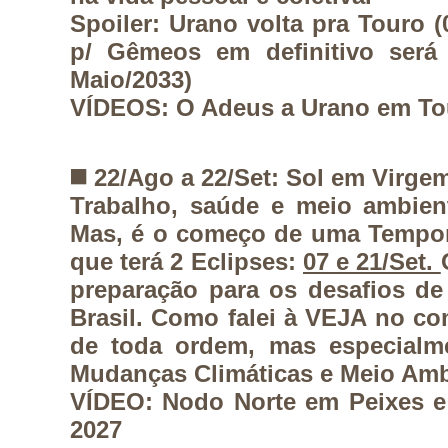
Spoiler: Urano volta pra Touro (
p/ Gêmeos em definitivo será
Maio/2033)
VÍDEOS: O Adeus a Urano em T
◼️
22/Ago a 22/Set: Sol em Virge
Trabalho, saúde e meio ambient
Mas, é o começo de uma Tempora
que terá 2 Eclipses:
07 e 21/Set.
preparação para os desafios d
Brasil. Como falei à VEJA no c
de toda ordem, mas especialm
Mudanças Climáticas e Meio Am
VÍDEO: Nodo Norte em Peixes e 
2027