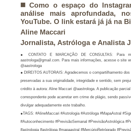
◼️ Como o espaço do Instagr
análise mais aprofundada,
no
YouTube.
O link estará já já na Bi
Aline Maccari
Jornalista, Astróloga e Analista
● CONTATO E MARCAÇÃO DE CONSULTAS: Para marca
aastrologa@gmail.com. Para mais informações, acesse o site
@aastrologa
● DIREITOS AUTORAIS: Agradecemos o compartilhamento dos co
preservadas a sua originalidade, integridade e sentido, sem pr
crédito à autora: Aline Maccari @aastrologa. A publicação parcia
correspondente pode acarretar em crime de plágio, sendo passív
divulgar adequadamente este trabalho.
●TAGS: #AlineMaccari #Astrologia #Astróloga #MapaAstral #Sign
#Autoconhecimento #PrevisãoSemanal #PrevisãoAstrológica #P
#astrologia #astróloga #mapaastral #MercúrioRetrógrado #Previ