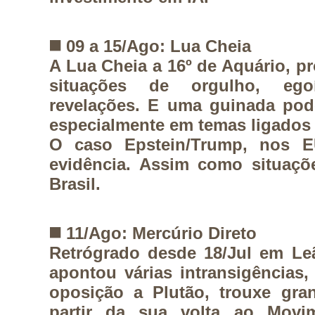
◼️
09 a 15/Ago: Lua Cheia
A Lua Cheia a 16º de Aquário, pr
situações de orgulho, ego
revelações. E uma guinada pod
especialmente em temas ligados
O caso Epstein/Trump, nos 
evidência. Assim como situaçõe
Brasil.
◼️
11/Ago: Mercúrio Direto
Retrógrado desde 18/Jul em Le
apontou várias intransigências,
oposição a Plutão, trouxe gra
partir da sua volta ao Movim