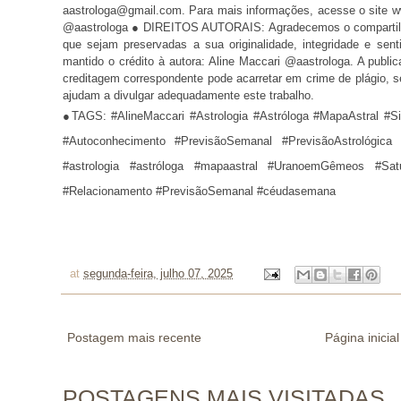
aastrologa@gmail.com. Para mais informações, acesse o site
@aastrologa
● DIREITOS AUTORAIS: Agradecemos o compartilh
que sejam preservadas a sua originalidade, integridade e s
mantido o crédito à autora: Aline Maccari @aastrologa. A public
creditagem correspondente pode acarretar em crime de plágio, 
ajudam a divulgar adequadamente este trabalho.
●TAGS: #AlineMaccari #Astrologia #Astróloga #MapaAstral #Si
#Autoconhecimento #PrevisãoSemanal #PrevisãoAstrológica
#astrologia #astróloga #mapaastral #UranoemGêmeos #Sat
#Relacionamento #PrevisãoSemanal #céudasemana
at
segunda-feira, julho 07, 2025
Postagem mais recente
Página inicial
POSTAGENS MAIS VISITADAS